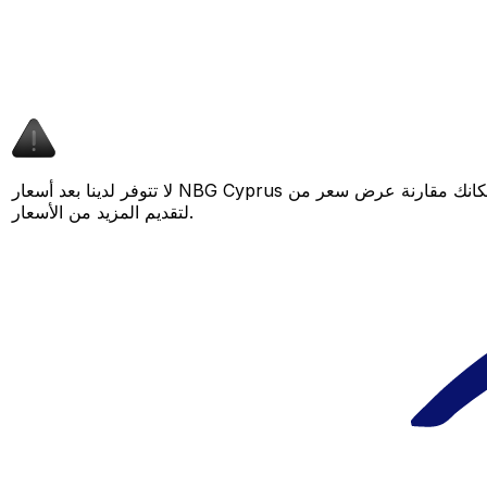
لا تتوفر لدينا بعد أسعار NBG Cyprus لهذا الزوج من العملات، لكن لا يزال بإمكانك مقارنة عرض سعر من NBG Cyprus بسعر Xe المباشر لمعرفة التوفير المحتمل. عد لاحقًا، فنحن نعمل باستمرار على توسيع بياناتنا
لتقديم المزيد من الأسعار.