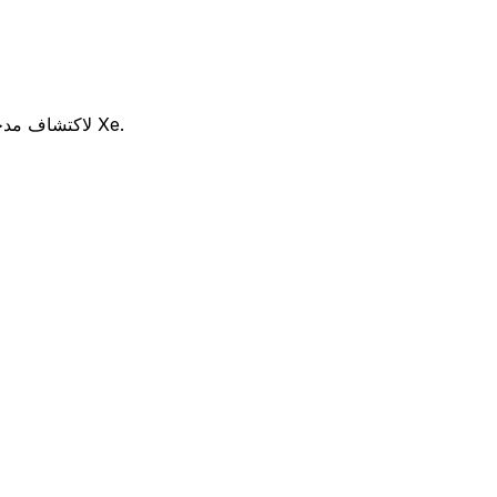
هل تفكر في استخدام NBG Cyprus للتحويل من EUR إلى JPY ؟ قارن بين أسعار الصرف والرسوم NBG Cyprus لاكتشاف مدخراتك المحتملة مع Xe.
سوم