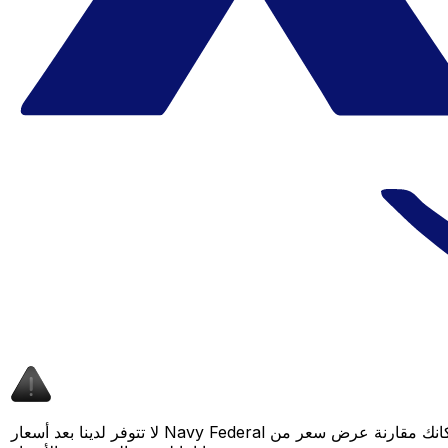
لا تتوفر لدينا بعد أسعار Navy Federal لهذا الزوج من العملات، لكن لا يزال بإمكانك مقارنة عرض سعر من Navy Federal بسعر Xe المباشر لمعرفة التوفير المحتمل. عد لاحقًا، فنحن نعمل باستمرار على توسيع