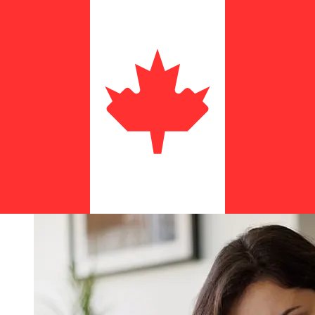
ما مدى سرعة نقل Navy Federal USD
إلى CAD ؟
تختلف أوقات التسليم للتحويلات الدولية مع Navy Federal من
الولايات المتحدة إلى كندا بناءً على طريقة الدفع وتوقيت المعاملة.
عادةً ما تستغرق التحويلات البنكية الدولية من يوم إلى 5 أيام عمل.
قد تؤثر أيضاً عوامل مثل العطلات المصرفية والفحوصات الأمنية
على عملية التسليم. تحقق من Navy Federal Credit Union من
أوقات التوقف عن العمل لتجنب التأخير.