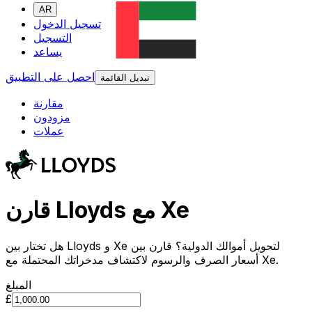
AR
تسجيل الدخول
التسجيل
يساعد
احصل على التطبيق
تبديل القائمة
مقارنة
مزودون
عملات
قارن Lloyds مع Xe
هل تختار بين Lloyds و Xe لتحويل أموالك الدولية؟ قارن بين
أسعار الصرف والرسوم لاكتشاف مدخراتك المحتملة مع Xe.
المبلغ
£