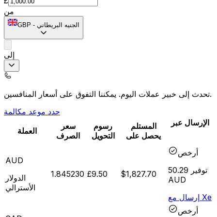
£
من
الجنيه البريطاني
-
GBP
إلى
يمكننا التفوق على أسعار المنافسين.
تحدث إلى خبير عملات اليوم.
حدد موعد مكالمة
الإرسال عبر
المستلم
رسوم
سعر
العملة
يحصل على
التحويل
الصرف
أرخص
AUD
توفير
50.29
1.845230
£9.50
$1,827.70
الدولار
AUD
الأسترالي
إرسال مع Xe
أرخص