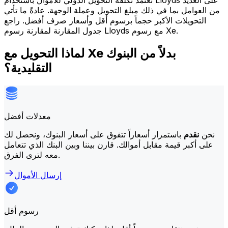
تعتمد تكلفة التحويل الدولي للأموال باستخدام Lloyds على العديد
من العوامل بما في ذلك مبلغ التحويل وعملة الوجهة. عادةً ما تأتي
التحويلات الأكبر حجماً برسوم أقل وأسعار صرف أفضل. راجع
جدول المقارنة لمقارنة رسوم Lloyds مع رسوم Xe.
لماذا التحويل مع Xe بدلاً من البنوك
التقليدية؟
معدلات أفضل
نحن
نقدم
باستمرار أسعاراً تتفوق على أسعار البنوك، ونحصل لك
على أكبر قيمة مقابل أموالك. قارن بيننا وبين البنك الذي تتعامل
معه لترى الفرق.
إرسال الأموال
رسوم أقل