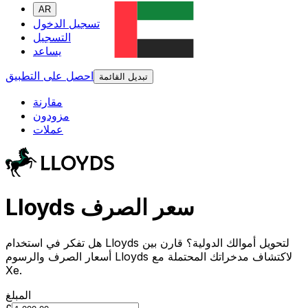
AR
تسجيل الدخول
التسجيل
يساعد
احصل على التطبيق
تبديل القائمة
مقارنة
مزودون
عملات
Lloyds سعر الصرف
هل تفكر في استخدام Lloyds لتحويل أموالك الدولية؟ قارن بين
أسعار الصرف والرسوم Lloyds لاكتشاف مدخراتك المحتملة مع
Xe.
المبلغ