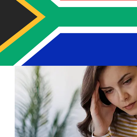
طريقة الدفع وتوقيت المعاملة وبلد المستلم. عادةً ما تستغرق
التحويلات البنكية الدولية من يوم إلى 5 أيام عمل. قد تؤثر أيضاً
عوامل مثل العطلات المصرفية والفحوصات الأمنية على عملية
التسليم. تحقّق من Lloyds لتجنب التأخير.