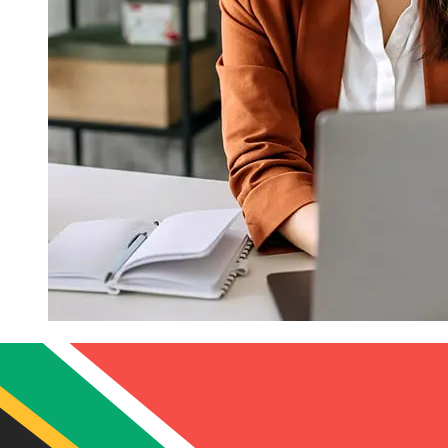
كم من الوقت يستغرق تحويل الأموال
Lloyds ؟
تختلف أوقات التسليم للتحويلات الدولية مع Lloyds بناءً على