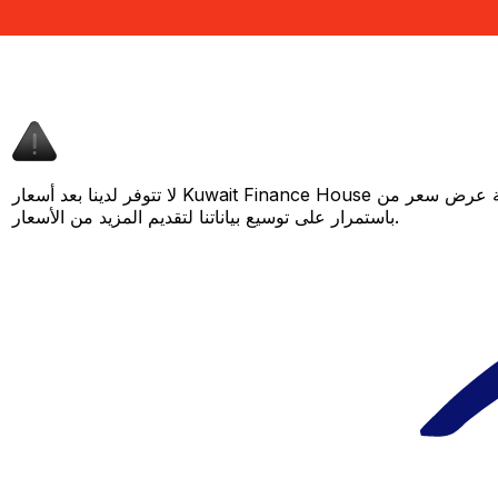
لا تتوفر لدينا بعد أسعار Kuwait Finance House لهذا الزوج من العملات، لكن لا يزال بإمكانك مقارنة عرض سعر من Kuwait Finance House بسعر Xe المباشر لمعرفة التوفير المحتمل. عد لاحقًا، فنحن نعمل
باستمرار على توسيع بياناتنا لتقديم المزيد من الأسعار.