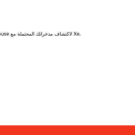
هل تفكر في استخدام Kuwait Finance House للتحويل من KWD إلى CNY ؟ قارن بين أسعار الصرف والرسوم Kuwait Finance House لاكتشاف مدخراتك المحتملة مع Xe.
رسوم
سعر