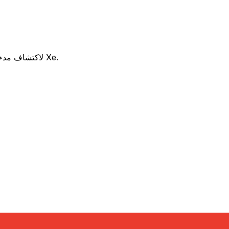
هل تفكر في استخدام Addiko Bank للتحويل من EUR إلى CHF ؟ قارن بين أسعار الصرف والرسوم Addiko Bank لاكتشاف مدخراتك المحتملة مع Xe.
رسوم
سعر