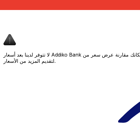
لا تتوفر لدينا بعد أسعار Addiko Bank لهذا الزوج من العملات، لكن لا يزال بإمكانك مقارنة عرض سعر من Addiko Bank بسعر Xe المباشر لمعرفة التوفير المحتمل. عد لاحقًا، فنحن نعمل باستمرار على توسيع بياناتنا
لتقديم المزيد من الأسعار.