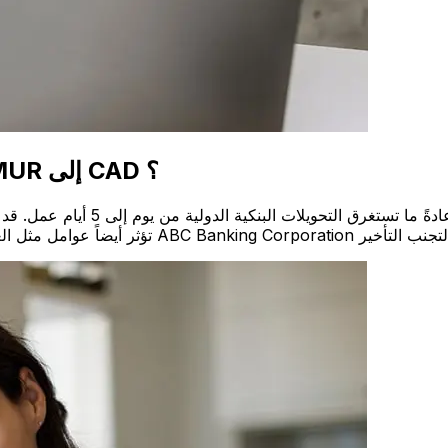
ما مدى سرعة نقل ABC Bank Mauritius MUR إلى CAD ؟