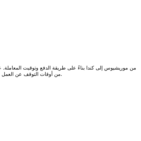
تؤثر أيضاً عوامل مثل العطلات المصرفية والفحوصات الأمنية على عملية التسليم. تحقق من ABC Banking Corporation من أوقات التوقف عن العمل لتجنب التأخير.