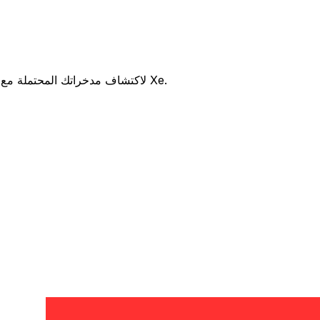
هل تفكر في استخدام ABC Bank Mauritius للتحويل من MUR إلى CAD ؟ قارن بين أسعار الصرف والرسوم ABC Bank Mauritius لاكتشاف مدخراتك المحتملة مع Xe.