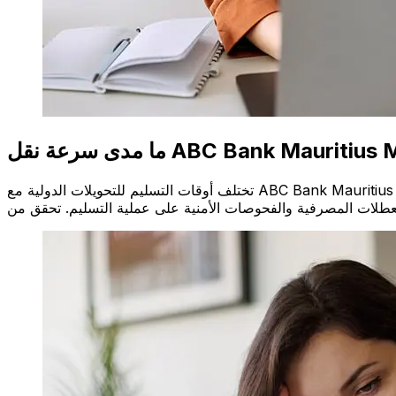
تختلف أوقات التسليم للتحويلات الدولية مع ABC Bank Mauritius من موريشيوس إلى كندا بناءً على طريقة الدفع وتوقيت المعاملة. عادةً ما تستغرق التحويلات البنكية الدولية من يوم إلى 5 أيام عمل. قد