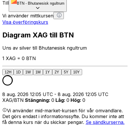
Till
BTN
-
Bhutanesisk ngultrum
Vi använder mittkursen
Visa överföringskurs
Diagram XAG till BTN
Uns av silver till Bhutanesisk ngultrum
1 XAG = 0 BTN
12H
1D
1W
1M
1Y
2Y
5Y
10Y
8 aug. 2026 12:05 UTC - 8 aug. 2026 12:05 UTC
XAG/BTN
Stängning
:
0
Låg
:
0
Hög
:
0
Vi använder mid-market-kursen för vår omvandlare.
Det görs endast i informationssyfte. Du kommer inte att
få denna kurs när du skickar pengar.
Se sändkurserna.