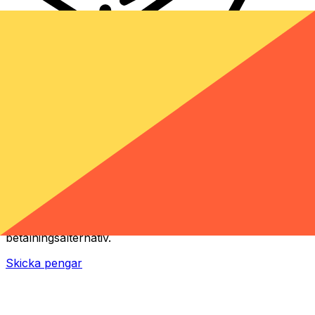
XE Internationella valutaöverföringar
Skicka pengar online snabbt, säkert och enkelt.
Spårning i realtid, notiser och flexibla leverans- och
betalningsalternativ.
Skicka pengar