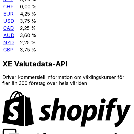
CHF
0,00 %
EUR
4,25 %
USD
3,75 %
CAD
2,25 %
AUD
3,60 %
NZD
2,25 %
GBP
3,75 %
XE Valutadata-API
Driver kommersiell information om växlingskurser för
fler än 300 företag över hela världen