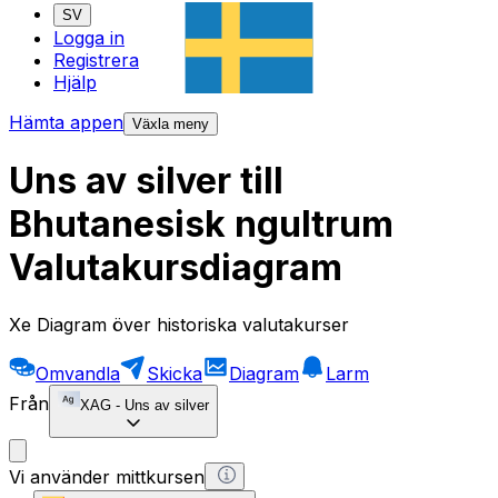
SV
Logga in
Registrera
Hjälp
Hämta appen
Växla meny
Uns av silver till
Bhutanesisk ngultrum
Valutakursdiagram
Xe Diagram över historiska valutakurser
Omvandla
Skicka
Diagram
Larm
Från
XAG
-
Uns av silver
Vi använder mittkursen