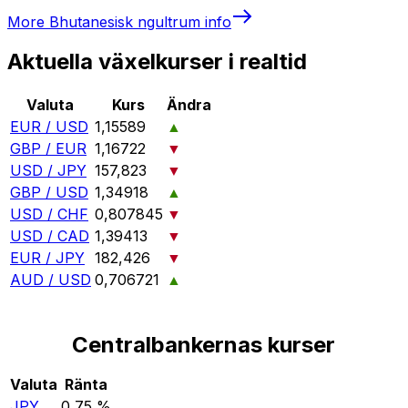
More
Bhutanesisk ngultrum
info
Aktuella växelkurser i realtid
Valuta
Kurs
Ändra
EUR / USD
1,15589
▲
GBP / EUR
1,16722
▼
USD / JPY
157,823
▼
GBP / USD
1,34918
▲
USD / CHF
0,807845
▼
USD / CAD
1,39413
▼
EUR / JPY
182,426
▼
AUD / USD
0,706721
▲
Centralbankernas kurser
Valuta
Ränta
JPY
0,75 %