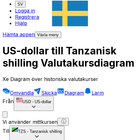
SV
Logga in
Registrera
Hjälp
Hämta appen
Växla meny
US-dollar till Tanzanisk
shilling Valutakursdiagram
Xe Diagram över historiska valutakurser
Omvandla
Skicka
Diagram
Larm
Från
USD
-
US-dollar
Vi använder mittkursen
Till
TZS
-
Tanzanisk shilling