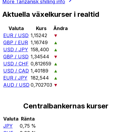
More
Tanzanisk shilling
info
Aktuella växelkurser i realtid
Valuta
Kurs
Ändra
EUR / USD
1,15242
▼
GBP / EUR
1,16749
▲
USD / JPY
158,400
▲
GBP / USD
1,34544
▼
USD / CHF
0,812659
▲
USD / CAD
1,40189
▲
EUR / JPY
182,544
▲
AUD / USD
0,702703
▼
Centralbankernas kurser
Valuta
Ränta
JPY
0,75 %