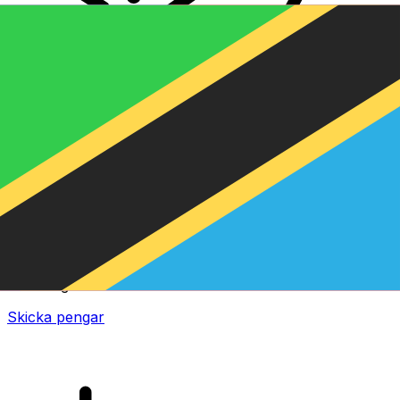
XE Internationella valutaöverföringar
Skicka pengar online snabbt, säkert och enkelt.
Spårning i realtid, notiser och flexibla leverans- och
betalningsalternativ.
Skicka pengar