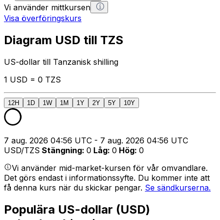
Vi använder mittkursen
Visa överföringskurs
Diagram USD till TZS
US-dollar till Tanzanisk shilling
1 USD = 0 TZS
12H
1D
1W
1M
1Y
2Y
5Y
10Y
7 aug. 2026 04:56 UTC - 7 aug. 2026 04:56 UTC
USD/TZS
Stängning
:
0
Låg
:
0
Hög
:
0
Vi använder mid-market-kursen för vår omvandlare.
Det görs endast i informationssyfte. Du kommer inte att
få denna kurs när du skickar pengar.
Se sändkurserna.
Populära US-dollar (USD)