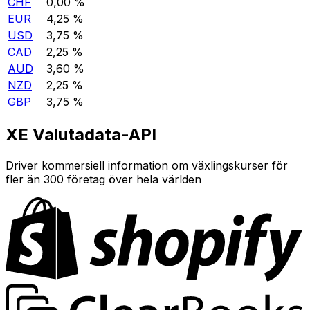
CHF
0,00 %
EUR
4,25 %
USD
3,75 %
CAD
2,25 %
AUD
3,60 %
NZD
2,25 %
GBP
3,75 %
XE Valutadata-API
Driver kommersiell information om växlingskurser för
fler än 300 företag över hela världen