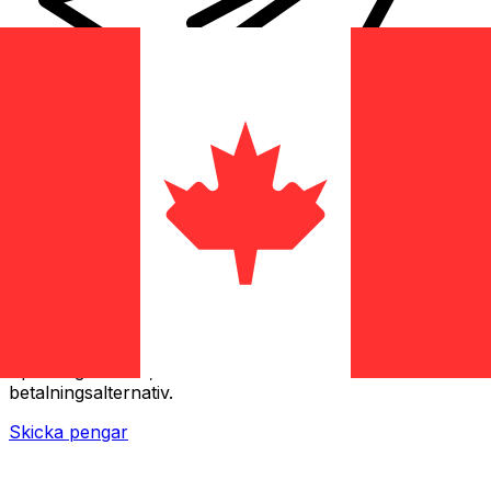
XE Internationella valutaöverföringar
Skicka pengar online snabbt, säkert och enkelt.
Spårning i realtid, notiser och flexibla leverans- och
betalningsalternativ.
Skicka pengar