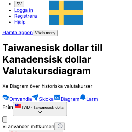
SV
Logga in
Registrera
Hjälp
Hämta appen
Växla meny
Taiwanesisk dollar till
Kanadensisk dollar
Valutakursdiagram
Xe Diagram över historiska valutakurser
Omvandla
Skicka
Diagram
Larm
Från
TWD
-
Taiwanesisk dollar
Vi använder mittkursen