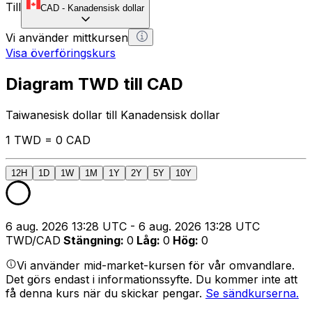
Till
CAD
-
Kanadensisk dollar
Vi använder mittkursen
Visa överföringskurs
Diagram TWD till CAD
Taiwanesisk dollar till Kanadensisk dollar
1 TWD = 0 CAD
12H
1D
1W
1M
1Y
2Y
5Y
10Y
6 aug. 2026 13:28 UTC - 6 aug. 2026 13:28 UTC
TWD/CAD
Stängning
:
0
Låg
:
0
Hög
:
0
Vi använder mid-market-kursen för vår omvandlare.
Det görs endast i informationssyfte. Du kommer inte att
få denna kurs när du skickar pengar.
Se sändkurserna.