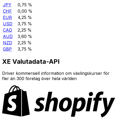
JPY
0,75 %
CHF
0,00 %
EUR
4,25 %
USD
3,75 %
CAD
2,25 %
AUD
3,60 %
NZD
2,25 %
GBP
3,75 %
XE Valutadata-API
Driver kommersiell information om växlingskurser för
fler än 300 företag över hela världen