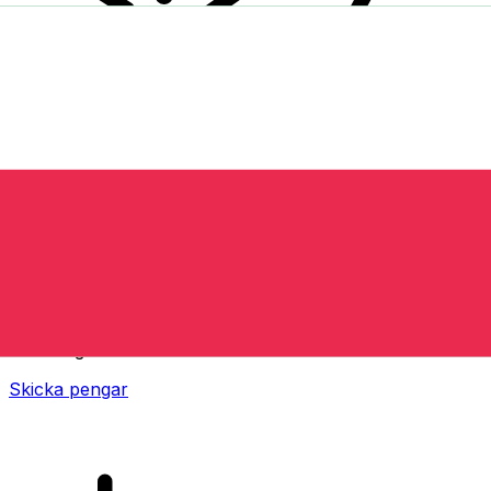
XE Internationella valutaöverföringar
Skicka pengar online snabbt, säkert och enkelt.
Spårning i realtid, notiser och flexibla leverans- och
betalningsalternativ.
Skicka pengar