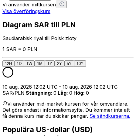
Vi använder mittkursen
Visa överföringskurs
Diagram SAR till PLN
Saudiarabisk riyal till Polsk zloty
1 SAR = 0 PLN
12H
1D
1W
1M
1Y
2Y
5Y
10Y
10 aug. 2026 12:02 UTC - 10 aug. 2026 12:02 UTC
SAR/PLN
Stängning
:
0
Låg
:
0
Hög
:
0
Vi använder mid-market-kursen för vår omvandlare.
Det görs endast i informationssyfte. Du kommer inte att
få denna kurs när du skickar pengar.
Se sändkurserna.
Populära US-dollar (USD)