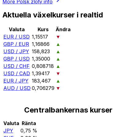
More
Polsk zloty
info
Aktuella växelkurser i realtid
Valuta
Kurs
Ändra
EUR / USD
1,15517
▼
GBP / EUR
1,16866
▲
USD / JPY
158,823
▲
GBP / USD
1,35000
▲
USD / CHF
0,808718
▲
USD / CAD
1,39417
▼
EUR / JPY
183,467
▲
AUD / USD
0,706279
▼
Centralbankernas kurser
Valuta
Ränta
JPY
0,75 %