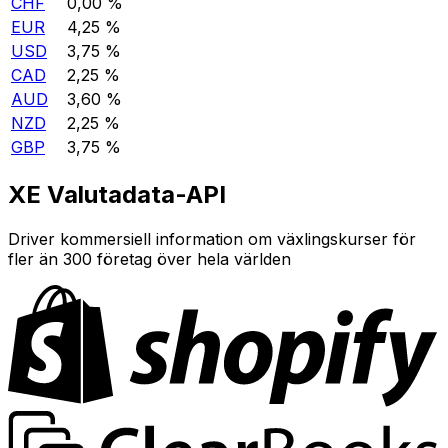
CHF
0,00 %
EUR
4,25 %
USD
3,75 %
CAD
2,25 %
AUD
3,60 %
NZD
2,25 %
GBP
3,75 %
XE Valutadata-API
Driver kommersiell information om växlingskurser för
fler än 300 företag över hela världen