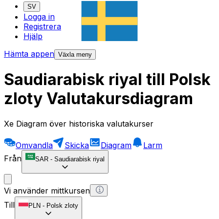
SV
Logga in
Registrera
Hjälp
Hämta appen
Växla meny
Saudiarabisk riyal till Polsk
zloty Valutakursdiagram
Xe Diagram över historiska valutakurser
Omvandla
Skicka
Diagram
Larm
Från
SAR
-
Saudiarabisk riyal
Vi använder mittkursen
Till
PLN
-
Polsk zloty