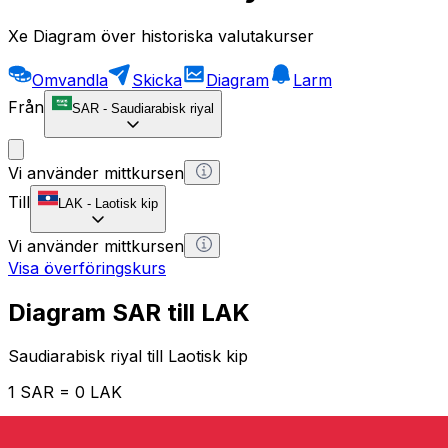
Xe Diagram över historiska valutakurser
Omvandla
Skicka
Diagram
Larm
Från
SAR
-
Saudiarabisk riyal
Vi använder mittkursen
Till
LAK
-
Laotisk kip
Vi använder mittkursen
Visa överföringskurs
Diagram SAR till LAK
Saudiarabisk riyal till Laotisk kip
1 SAR = 0 LAK
12H
1D
1W
1M
1Y
2Y
5Y
10Y