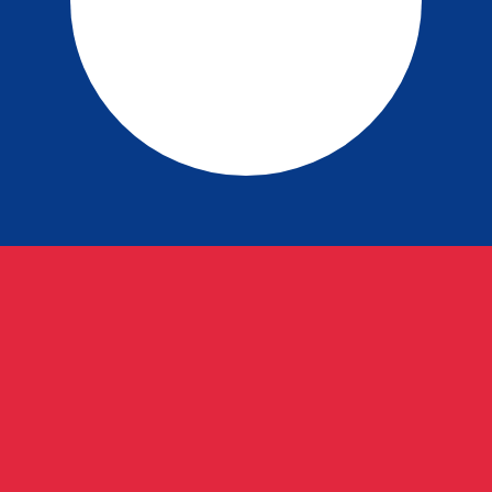
rsen för Laotisk kip är kursen från LAK till USD. Valutako
Ce
Valuta
Ränta
JPY
0,75 %
CHF
0,00 %
EUR
4,25 %
USD
3,75 %
CAD
2,25 %
AUD
3,60 %
NZD
2,25 %
GBP
3,75 %
r än 300 företag över hela världen