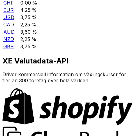
CHF
0,00 %
EUR
4,25 %
USD
3,75 %
CAD
2,25 %
AUD
3,60 %
NZD
2,25 %
GBP
3,75 %
XE Valutadata-API
Driver kommersiell information om växlingskurser för
fler än 300 företag över hela världen