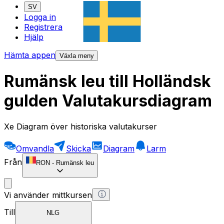
SV
Logga in
Registrera
Hjälp
Hämta appen
Växla meny
Rumänsk leu till Holländsk
gulden Valutakursdiagram
Xe Diagram över historiska valutakurser
Omvandla
Skicka
Diagram
Larm
Från
RON
-
Rumänsk leu
Vi använder mittkursen
Till
NLG