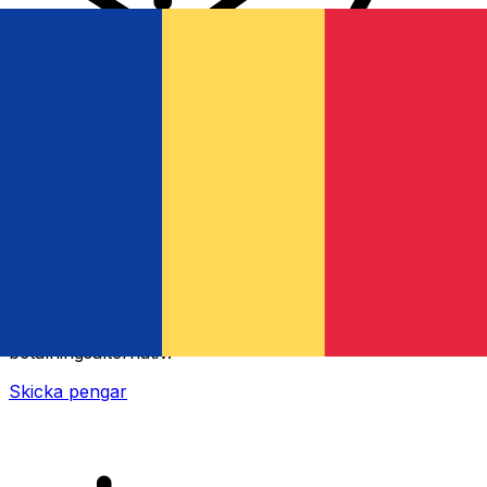
XE Internationella valutaöverföringar
Skicka pengar online snabbt, säkert och enkelt.
Spårning i realtid, notiser och flexibla leverans- och
betalningsalternativ.
Skicka pengar