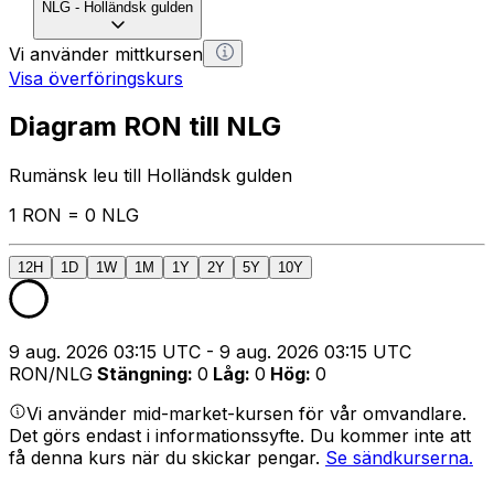
NLG
-
Holländsk gulden
Vi använder mittkursen
Visa överföringskurs
Diagram RON till NLG
Rumänsk leu till Holländsk gulden
1 RON = 0 NLG
12H
1D
1W
1M
1Y
2Y
5Y
10Y
9 aug. 2026 03:15 UTC - 9 aug. 2026 03:15 UTC
RON/NLG
Stängning
:
0
Låg
:
0
Hög
:
0
Vi använder mid-market-kursen för vår omvandlare.
Det görs endast i informationssyfte. Du kommer inte att
få denna kurs när du skickar pengar.
Se sändkurserna.