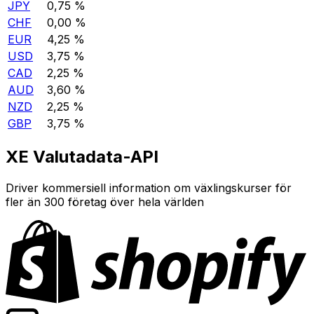
JPY
0,75 %
CHF
0,00 %
EUR
4,25 %
USD
3,75 %
CAD
2,25 %
AUD
3,60 %
NZD
2,25 %
GBP
3,75 %
XE Valutadata-API
Driver kommersiell information om växlingskurser för
fler än 300 företag över hela världen