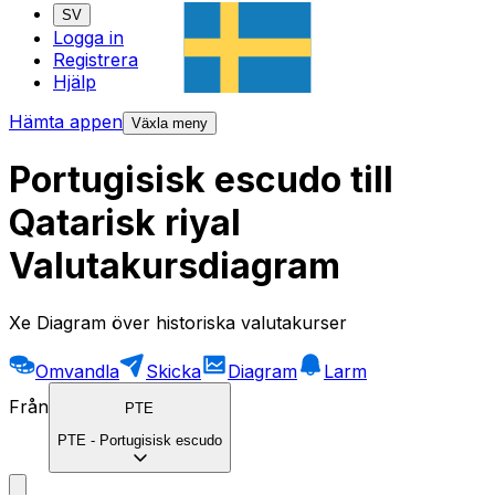
SV
Logga in
Registrera
Hjälp
Hämta appen
Växla meny
Portugisisk escudo till
Qatarisk riyal
Valutakursdiagram
Xe Diagram över historiska valutakurser
Omvandla
Skicka
Diagram
Larm
Från
PTE
PTE
-
Portugisisk escudo