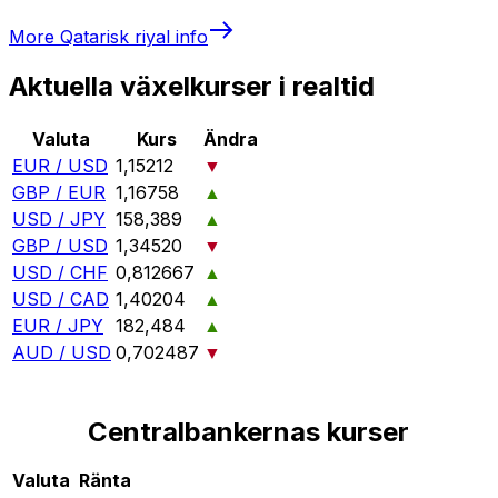
More
Qatarisk riyal
info
Aktuella växelkurser i realtid
Valuta
Kurs
Ändra
EUR / USD
1,15212
▼
GBP / EUR
1,16758
▲
USD / JPY
158,389
▲
GBP / USD
1,34520
▼
USD / CHF
0,812667
▲
USD / CAD
1,40204
▲
EUR / JPY
182,484
▲
AUD / USD
0,702487
▼
Centralbankernas kurser
Valuta
Ränta