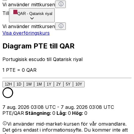
Vi använder mittkursen
Till
QAR
-
Qatarisk riyal
Vi använder mittkursen
Visa överföringskurs
Diagram PTE till QAR
Portugisisk escudo till Qatarisk riyal
1 PTE = 0 QAR
12H
1D
1W
1M
1Y
2Y
5Y
10Y
7 aug. 2026 03:08 UTC - 7 aug. 2026 03:08 UTC
PTE/QAR
Stängning
:
0
Låg
:
0
Hög
:
0
Vi använder mid-market-kursen för vår omvandlare.
Det görs endast i informationssyfte. Du kommer inte att