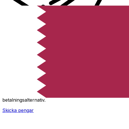
XE Internationella valutaöverföringar
Skicka pengar online snabbt, säkert och enkelt.
Spårning i realtid, notiser och flexibla leverans- och
betalningsalternativ.
Skicka pengar