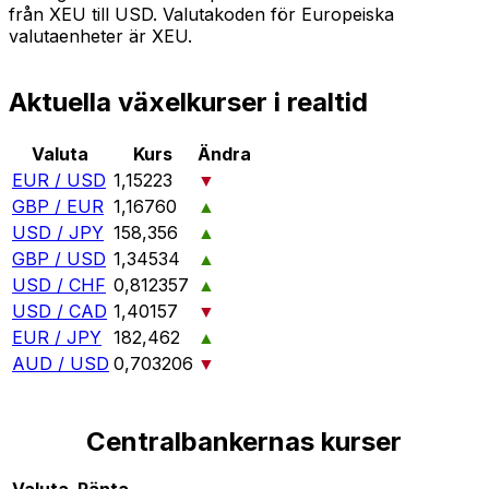
från XEU till USD. Valutakoden för Europeiska
valutaenheter är XEU.
Aktuella växelkurser i realtid
Valuta
Kurs
Ändra
EUR / USD
1,15223
▼
GBP / EUR
1,16760
▲
USD / JPY
158,356
▲
GBP / USD
1,34534
▲
USD / CHF
0,812357
▲
USD / CAD
1,40157
▼
EUR / JPY
182,462
▲
AUD / USD
0,703206
▼
Centralbankernas kurser
Valuta
Ränta