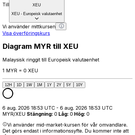
Till
XEU
XEU
-
Europeisk valutaenhet
Vi använder mittkursen
Visa överföringskurs
Diagram MYR till XEU
Malaysisk ringgit till Europeisk valutaenhet
1 MYR = 0 XEU
12H
1D
1W
1M
1Y
2Y
5Y
10Y
6 aug. 2026 18:53 UTC - 6 aug. 2026 18:53 UTC
MYR/XEU
Stängning
:
0
Låg
:
0
Hög
:
0
Vi använder mid-market-kursen för vår omvandlare.
Det görs endast i informationssyfte. Du kommer inte att