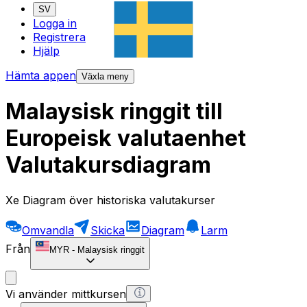
SV
Logga in
Registrera
Hjälp
Hämta appen
Växla meny
Malaysisk ringgit till
Europeisk valutaenhet
Valutakursdiagram
Xe Diagram över historiska valutakurser
Omvandla
Skicka
Diagram
Larm
Från
MYR
-
Malaysisk ringgit
Vi använder mittkursen