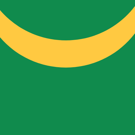
kursen för Mauretansk ouguiya är kursen från MRU till US
Ce
Valuta
Ränta
JPY
0,75 %
CHF
0,00 %
EUR
4,25 %
USD
3,75 %
CAD
2,25 %
AUD
3,60 %
NZD
2,25 %
GBP
3,75 %