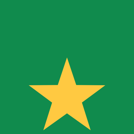
 görs endast i informationssyfte. Du kommer inte att få de
inationer
skursen för Mexikansk peso är kursen från MXN till USD. 