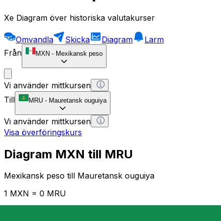
Xe Diagram över historiska valutakurser
Omvandla
Skicka
Diagram
Larm
Från
MXN
-
Mexikansk peso
Vi använder mittkursen
Till
MRU
-
Mauretansk ouguiya
Vi använder mittkursen
Visa överföringskurs
Diagram MXN till MRU
Mexikansk peso till Mauretansk ouguiya
1 MXN = 0 MRU
12H
1D
1W
1M
1Y
2Y
5Y
10Y