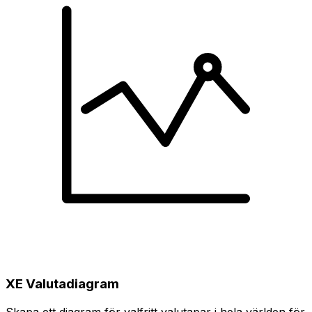
XE Valutadiagram
Skapa ett diagram för valfritt valutapar i hela världen för