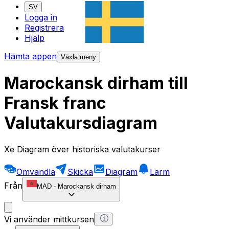
SV
Logga in
Registrera
Hjälp
Hämta appen
Växla meny
Marockansk dirham till
Fransk franc
Valutakursdiagram
Xe Diagram över historiska valutakurser
Omvandla
Skicka
Diagram
Larm
Från
MAD
-
Marockansk dirham
Vi använder mittkursen