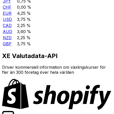
JPY
0,75 %
CHF
0,00 %
EUR
4,25 %
USD
3,75 %
CAD
2,25 %
AUD
3,60 %
NZD
2,25 %
GBP
3,75 %
XE Valutadata-API
Driver kommersiell information om växlingskurser för
fler än 300 företag över hela världen