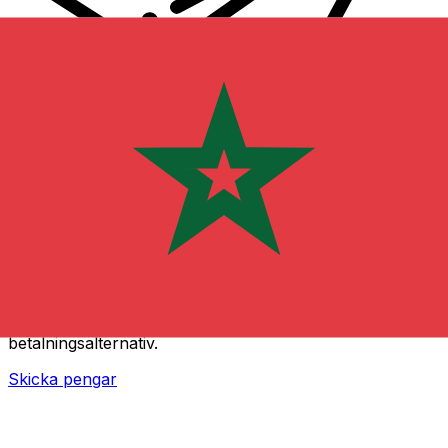
XE Internationella valutaöverföringar
Skicka pengar online snabbt, säkert och enkelt.
Spårning i realtid, notiser och flexibla leverans- och
betalningsalternativ.
Skicka pengar