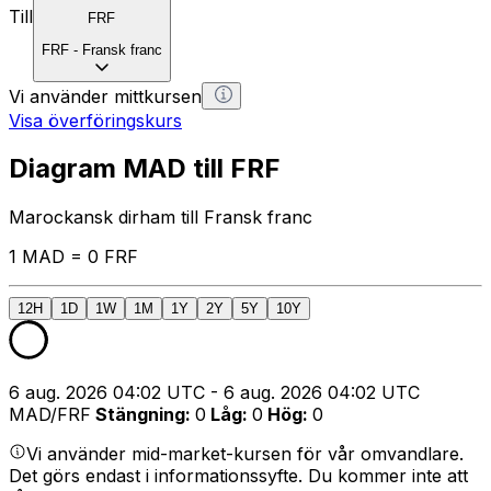
Till
FRF
FRF
-
Fransk franc
Vi använder mittkursen
Visa överföringskurs
Diagram MAD till FRF
Marockansk dirham till Fransk franc
1 MAD = 0 FRF
12H
1D
1W
1M
1Y
2Y
5Y
10Y
6 aug. 2026 04:02 UTC - 6 aug. 2026 04:02 UTC
MAD/FRF
Stängning
:
0
Låg
:
0
Hög
:
0
Vi använder mid-market-kursen för vår omvandlare.
Det görs endast i informationssyfte. Du kommer inte att