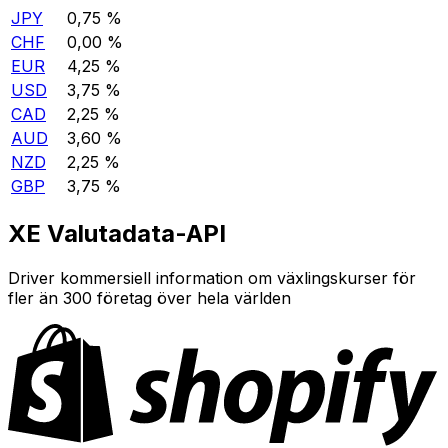
JPY
0,75 %
CHF
0,00 %
EUR
4,25 %
USD
3,75 %
CAD
2,25 %
AUD
3,60 %
NZD
2,25 %
GBP
3,75 %
XE Valutadata-API
Driver kommersiell information om växlingskurser för
fler än 300 företag över hela världen