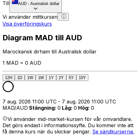
Till
AUD
-
Australisk dollar
Vi använder mittkursen
Visa överföringskurs
Diagram MAD till AUD
Marockansk dirham till Australisk dollar
1 MAD = 0 AUD
12H
1D
1W
1M
1Y
2Y
5Y
10Y
7 aug. 2026 11:00 UTC - 7 aug. 2026 11:00 UTC
MAD/AUD
Stängning
:
0
Låg
:
0
Hög
:
0
Vi använder mid-market-kursen för vår omvandlare.
Det görs endast i informationssyfte. Du kommer inte att
få denna kurs när du skickar pengar.
Se sändkurserna.