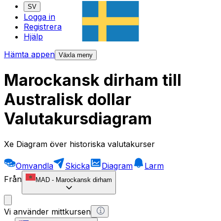
SV
Logga in
Registrera
Hjälp
Hämta appen
Växla meny
Marockansk dirham till
Australisk dollar
Valutakursdiagram
Xe Diagram över historiska valutakurser
Omvandla
Skicka
Diagram
Larm
Från
MAD
-
Marockansk dirham
Vi använder mittkursen