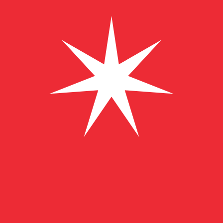
8 aug. 2026 14:45 UTC - 8 aug. 2026 14:45 UTC
LKR/OMR
Stängning
:
0
Låg
:
0
Hög
:
0
Vi använder mid-market-kursen för vår omvandlare. Det
Populära US-dollar (USD) valutakomb
Valutainformation
LKR
-
Lankesisk rupie
Vår valutarankning visar att den mest populära växlingsk
₨.
More
Lankesisk rupie
info
OMR
-
Omansk rial