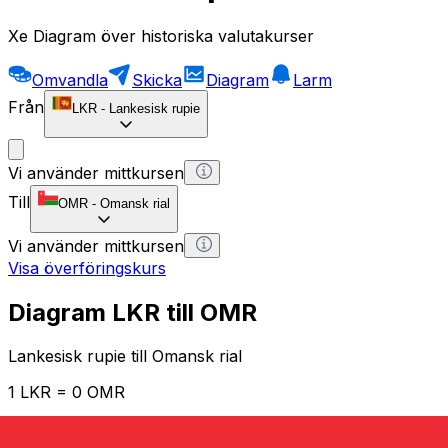
Xe Diagram över historiska valutakurser
Omvandla
Skicka
Diagram
Larm
Från
LKR
-
Lankesisk rupie
Vi använder mittkursen
Till
OMR
-
Omansk rial
Vi använder mittkursen
Visa överföringskurs
Diagram LKR till OMR
Lankesisk rupie till Omansk rial
1 LKR = 0 OMR
12H
1D
1W
1M
1Y
2Y
5Y
10Y