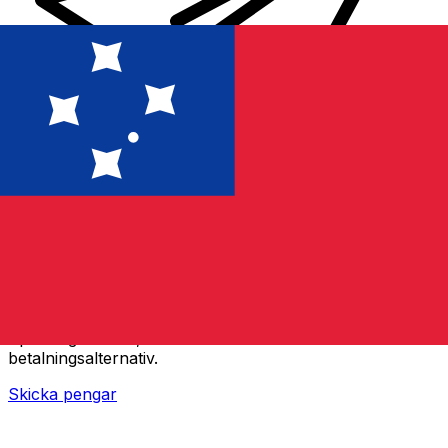
XE Internationella valutaöverföringar
Skicka pengar online snabbt, säkert och enkelt.
Spårning i realtid, notiser och flexibla leverans- och
betalningsalternativ.
Skicka pengar