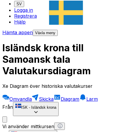
SV
Logga in
Registrera
Hjälp
Hämta appen
Växla meny
Isländsk krona till
Samoansk tala
Valutakursdiagram
Xe Diagram över historiska valutakurser
Omvandla
Skicka
Diagram
Larm
Från
ISK
-
Isländsk krona
Vi använder mittkursen