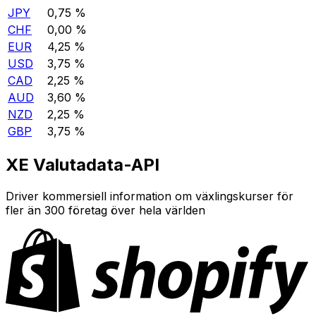
JPY
0,75 %
CHF
0,00 %
EUR
4,25 %
USD
3,75 %
CAD
2,25 %
AUD
3,60 %
NZD
2,25 %
GBP
3,75 %
XE Valutadata-API
Driver kommersiell information om växlingskurser för
fler än 300 företag över hela världen