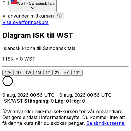
Till
WST
-
Samoansk tala
Vi använder mittkursen
Visa överföringskurs
Diagram ISK till WST
Isländsk krona till Samoansk tala
1 ISK = 0 WST
12H
1D
1W
1M
1Y
2Y
5Y
10Y
9 aug. 2026 00:56 UTC - 9 aug. 2026 00:56 UTC
ISK/WST
Stängning
:
0
Låg
:
0
Hög
:
0
Vi använder mid-market-kursen för vår omvandlare.
Det görs endast i informationssyfte. Du kommer inte att
få denna kurs när du skickar pengar.
Se sändkurserna.