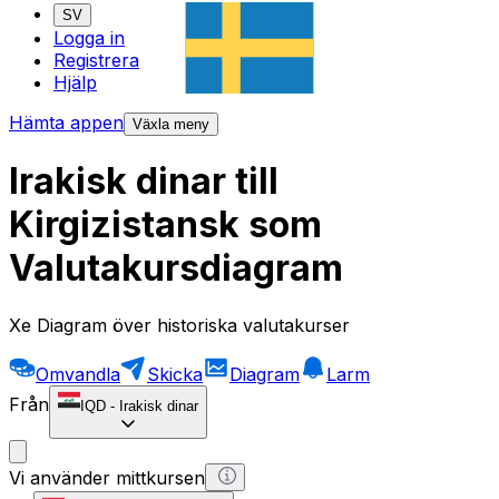
SV
Logga in
Registrera
Hjälp
Hämta appen
Växla meny
Irakisk dinar till
Kirgizistansk som
Valutakursdiagram
Xe Diagram över historiska valutakurser
Omvandla
Skicka
Diagram
Larm
Från
IQD
-
Irakisk dinar
Vi använder mittkursen