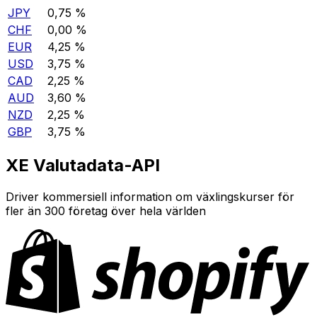
JPY
0,75 %
CHF
0,00 %
EUR
4,25 %
USD
3,75 %
CAD
2,25 %
AUD
3,60 %
NZD
2,25 %
GBP
3,75 %
XE Valutadata-API
Driver kommersiell information om växlingskurser för
fler än 300 företag över hela världen