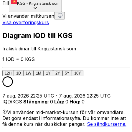
Till
KGS
-
Kirgizistansk som
Vi använder mittkursen
Visa överföringskurs
Diagram IQD till KGS
Irakisk dinar till Kirgizistansk som
1 IQD = 0 KGS
12H
1D
1W
1M
1Y
2Y
5Y
10Y
7 aug. 2026 22:25 UTC - 7 aug. 2026 22:25 UTC
IQD/KGS
Stängning
:
0
Låg
:
0
Hög
:
0
Vi använder mid-market-kursen för vår omvandlare.
Det görs endast i informationssyfte. Du kommer inte att
få denna kurs när du skickar pengar.
Se sändkurserna.