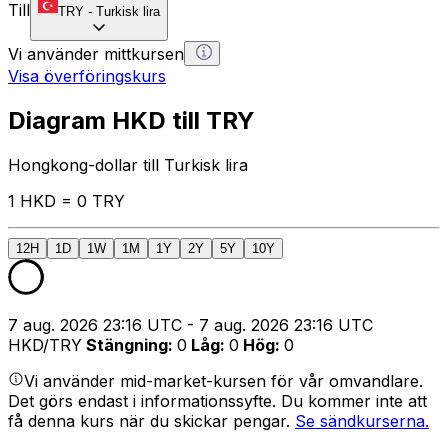
Till
TRY
-
Turkisk lira
Vi använder mittkursen
Visa överföringskurs
Diagram HKD till TRY
Hongkong-dollar till Turkisk lira
1 HKD = 0 TRY
12H
1D
1W
1M
1Y
2Y
5Y
10Y
7 aug. 2026 23:16 UTC - 7 aug. 2026 23:16 UTC
HKD/TRY
Stängning
:
0
Låg
:
0
Hög
:
0
Vi använder mid-market-kursen för vår omvandlare.
Det görs endast i informationssyfte. Du kommer inte att
få denna kurs när du skickar pengar.
Se sändkurserna.