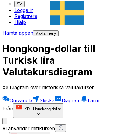
SV
Logga in
Registrera
Hjälp
Hämta appen
Växla meny
Hongkong-dollar till
Turkisk lira
Valutakursdiagram
Xe Diagram över historiska valutakurser
Omvandla
Skicka
Diagram
Larm
Från
HKD
-
Hongkong-dollar
Vi använder mittkursen