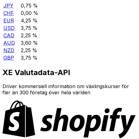
JPY
0,75 %
CHF
0,00 %
EUR
4,25 %
USD
3,75 %
CAD
2,25 %
AUD
3,60 %
NZD
2,25 %
GBP
3,75 %
XE Valutadata-API
Driver kommersiell information om växlingskurser för
fler än 300 företag över hela världen