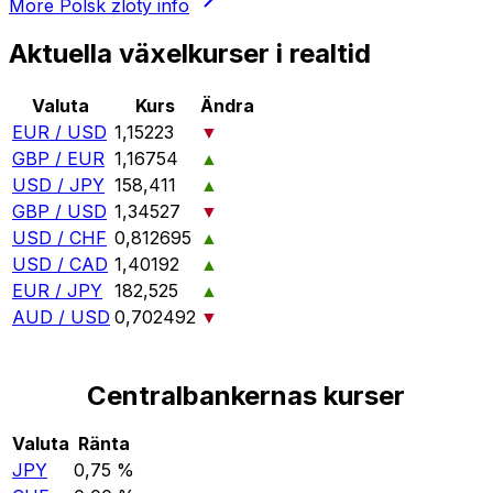
More
Polsk zloty
info
Aktuella växelkurser i realtid
Valuta
Kurs
Ändra
EUR / USD
1,15223
▼
GBP / EUR
1,16754
▲
USD / JPY
158,411
▲
GBP / USD
1,34527
▼
USD / CHF
0,812695
▲
USD / CAD
1,40192
▲
EUR / JPY
182,525
▲
AUD / USD
0,702492
▼
Centralbankernas kurser
Valuta
Ränta
JPY
0,75 %