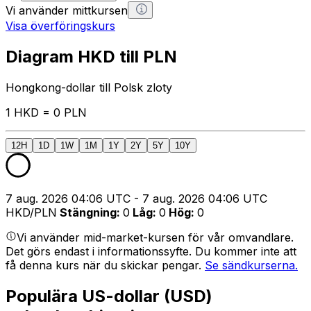
Vi använder mittkursen
Visa överföringskurs
Diagram HKD till PLN
Hongkong-dollar till Polsk zloty
1 HKD = 0 PLN
12H
1D
1W
1M
1Y
2Y
5Y
10Y
7 aug. 2026 04:06 UTC - 7 aug. 2026 04:06 UTC
HKD/PLN
Stängning
:
0
Låg
:
0
Hög
:
0
Vi använder mid-market-kursen för vår omvandlare.
Det görs endast i informationssyfte. Du kommer inte att
få denna kurs när du skickar pengar.
Se sändkurserna.
Populära US-dollar (USD)