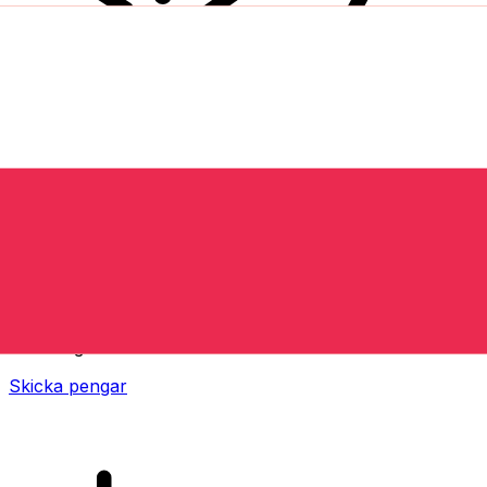
XE Internationella valutaöverföringar
Skicka pengar online snabbt, säkert och enkelt.
Spårning i realtid, notiser och flexibla leverans- och
betalningsalternativ.
Skicka pengar