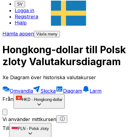
SV
Logga in
Registrera
Hjälp
Hämta appen
Växla meny
Hongkong-dollar till Polsk
zloty Valutakursdiagram
Xe Diagram över historiska valutakurser
Omvandla
Skicka
Diagram
Larm
Från
HKD
-
Hongkong-dollar
Vi använder mittkursen
Till
PLN
-
Polsk zloty