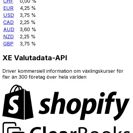
CHF
0,00 %
EUR
4,25 %
USD
3,75 %
CAD
2,25 %
AUD
3,60 %
NZD
2,25 %
GBP
3,75 %
XE Valutadata-API
Driver kommersiell information om växlingskurser för
fler än 300 företag över hela världen