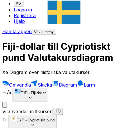
SV
Logga in
Registrera
Hjälp
Hämta appen
Växla meny
Fiji-dollar till Cypriotiskt
pund Valutakursdiagram
Xe Diagram över historiska valutakurser
Omvandla
Skicka
Diagram
Larm
Från
FJD
-
Fiji-dollar
Vi använder mittkursen
Till
CYP
-
Cypriotiskt pund