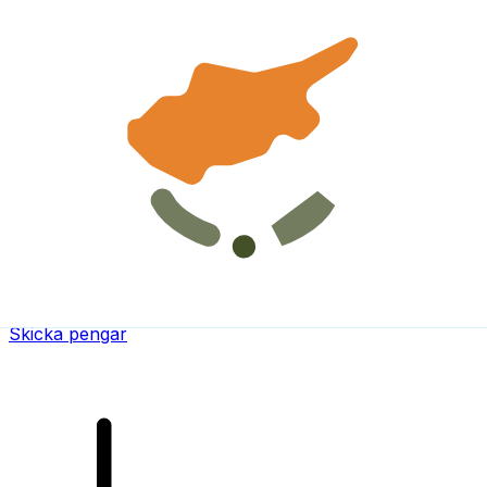
XE Internationella valutaöverföringar
Skicka pengar online snabbt, säkert och enkelt.
Spårning i realtid, notiser och flexibla leverans- och
betalningsalternativ.
Skicka pengar