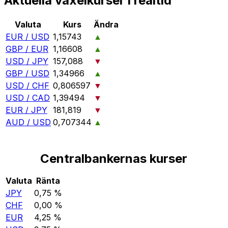
Aktuella växelkurser i realtid
Valuta
Kurs
Ändra
EUR / USD
1,15743
▲
GBP / EUR
1,16608
▲
USD / JPY
157,088
▼
GBP / USD
1,34966
▲
USD / CHF
0,806597
▼
USD / CAD
1,39494
▼
EUR / JPY
181,819
▼
AUD / USD
0,707344
▲
Centralbankernas kurser
Valuta
Ränta
JPY
0,75 %
CHF
0,00 %
EUR
4,25 %