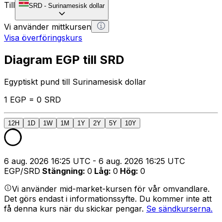
Till
SRD
-
Surinamesisk dollar
Vi använder mittkursen
Visa överföringskurs
Diagram EGP till SRD
Egyptiskt pund till Surinamesisk dollar
1 EGP = 0 SRD
12H
1D
1W
1M
1Y
2Y
5Y
10Y
6 aug. 2026 16:25 UTC - 6 aug. 2026 16:25 UTC
EGP/SRD
Stängning
:
0
Låg
:
0
Hög
:
0
Vi använder mid-market-kursen för vår omvandlare.
Det görs endast i informationssyfte. Du kommer inte att
få denna kurs när du skickar pengar.
Se sändkurserna.