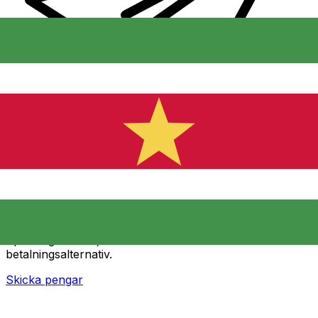
XE Internationella valutaöverföringar
Skicka pengar online snabbt, säkert och enkelt.
Spårning i realtid, notiser och flexibla leverans- och
betalningsalternativ.
Skicka pengar