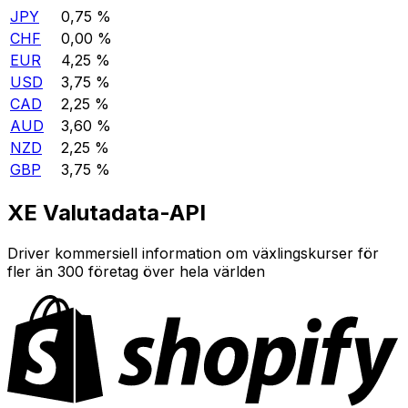
JPY
0,75 %
CHF
0,00 %
EUR
4,25 %
USD
3,75 %
CAD
2,25 %
AUD
3,60 %
NZD
2,25 %
GBP
3,75 %
XE Valutadata-API
Driver kommersiell information om växlingskurser för
fler än 300 företag över hela världen