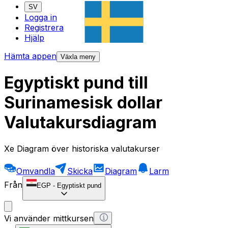
SV
Logga in
Registrera
Hjälp
Hämta appen
Växla meny
Egyptiskt pund till
Surinamesisk dollar
Valutakursdiagram
Xe Diagram över historiska valutakurser
Omvandla
Skicka
Diagram
Larm
Från
EGP
-
Egyptiskt pund
Vi använder mittkursen