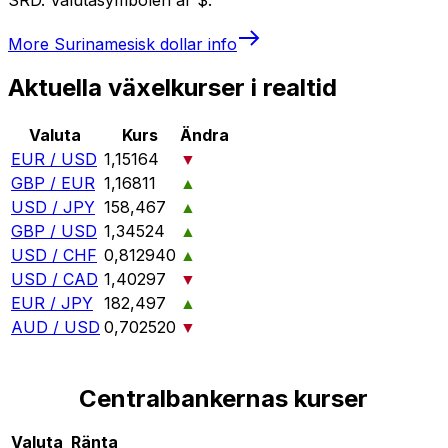
More
Surinamesisk dollar
info
Aktuella växelkurser i realtid
Valuta
Kurs
Ändra
EUR / USD
1,15164
▼
GBP / EUR
1,16811
▲
USD / JPY
158,467
▲
GBP / USD
1,34524
▲
USD / CHF
0,812940
▲
USD / CAD
1,40297
▼
EUR / JPY
182,497
▲
AUD / USD
0,702520
▼
Centralbankernas kurser
Valuta
Ränta