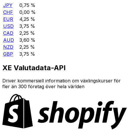
JPY
0,75 %
CHF
0,00 %
EUR
4,25 %
USD
3,75 %
CAD
2,25 %
AUD
3,60 %
NZD
2,25 %
GBP
3,75 %
XE Valutadata-API
Driver kommersiell information om växlingskurser för
fler än 300 företag över hela världen