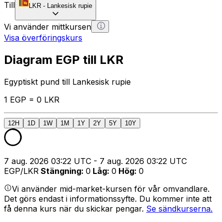
Till
LKR
-
Lankesisk rupie
Vi använder mittkursen
Visa överföringskurs
Diagram EGP till LKR
Egyptiskt pund till Lankesisk rupie
1 EGP = 0 LKR
12H
1D
1W
1M
1Y
2Y
5Y
10Y
7 aug. 2026 03:22 UTC - 7 aug. 2026 03:22 UTC
EGP/LKR
Stängning
:
0
Låg
:
0
Hög
:
0
Vi använder mid-market-kursen för vår omvandlare.
Det görs endast i informationssyfte. Du kommer inte att
få denna kurs när du skickar pengar.
Se sändkurserna.