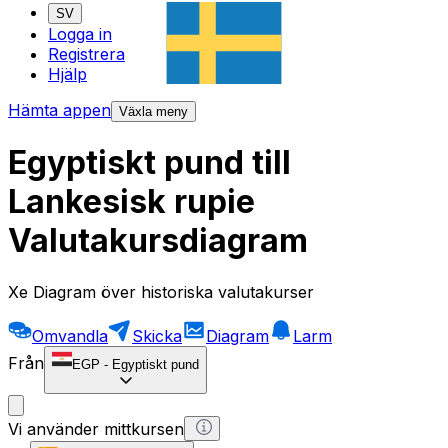
SV
Logga in
Registrera
Hjälp
Hämta appen
Växla meny
Egyptiskt pund till
Lankesisk rupie
Valutakursdiagram
Xe Diagram över historiska valutakurser
Omvandla
Skicka
Diagram
Larm
Från
EGP
-
Egyptiskt pund
Vi använder mittkursen