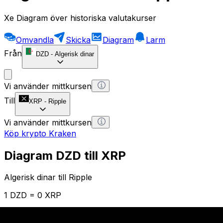
Xe Diagram över historiska valutakurser
Omvandla
Skicka
Diagram
Larm
Från
DZD
-
Algerisk dinar
Vi använder mittkursen
Till
XRP
-
Ripple
Vi använder mittkursen
Köp krypto Kraken
Diagram DZD till XRP
Algerisk dinar till Ripple
1 DZD = 0 XRP
12H
1D
1W
1M
1Y
2Y
5Y
10Y