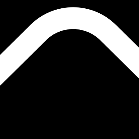
rsen för Ripple är kursen från XRP till USD. Valutakoden f
Ce
Valuta
Ränta
JPY
0,75 %
CHF
0,00 %
EUR
4,25 %
USD
3,75 %
CAD
2,25 %
AUD
3,60 %
NZD
2,25 %
GBP
3,75 %
r än 300 företag över hela världen