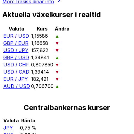
More
Irakisk dinar
info
Aktuella växelkurser i realtid
Valuta
Kurs
Ändra
EUR / USD
1,15586
▲
GBP / EUR
1,16658
▼
USD / JPY
157,822
▼
GBP / USD
1,34841
▲
USD / CHF
0,807850
▼
USD / CAD
1,39414
▼
EUR / JPY
182,421
▼
AUD / USD
0,706700
▲
Centralbankernas kurser
Valuta
Ränta
JPY
0,75 %