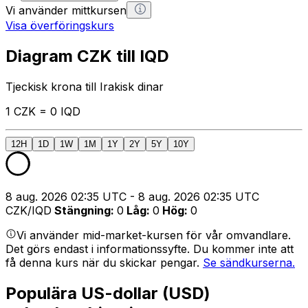
Vi använder mittkursen
Visa överföringskurs
Diagram CZK till IQD
Tjeckisk krona till Irakisk dinar
1 CZK = 0 IQD
12H
1D
1W
1M
1Y
2Y
5Y
10Y
8 aug. 2026 02:35 UTC - 8 aug. 2026 02:35 UTC
CZK/IQD
Stängning
:
0
Låg
:
0
Hög
:
0
Vi använder mid-market-kursen för vår omvandlare.
Det görs endast i informationssyfte. Du kommer inte att
få denna kurs när du skickar pengar.
Se sändkurserna.
Populära US-dollar (USD)