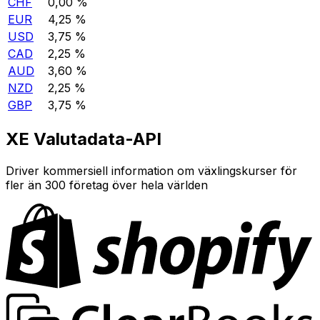
CHF
0,00 %
EUR
4,25 %
USD
3,75 %
CAD
2,25 %
AUD
3,60 %
NZD
2,25 %
GBP
3,75 %
XE Valutadata-API
Driver kommersiell information om växlingskurser för
fler än 300 företag över hela världen