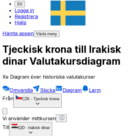
SV
Logga in
Registrera
Hjälp
Hämta appen
Växla meny
Tjeckisk krona till Irakisk
dinar Valutakursdiagram
Xe Diagram över historiska valutakurser
Omvandla
Skicka
Diagram
Larm
Från
CZK
-
Tjeckisk krona
Vi använder mittkursen
Till
IQD
-
Irakisk dinar