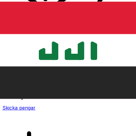
XE Internationella valutaöverföringar
Skicka pengar online snabbt, säkert och enkelt.
Spårning i realtid, notiser och flexibla leverans- och
betalningsalternativ.
Skicka pengar