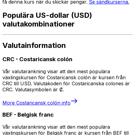
få denna kurs när du skickar pengar.
Se sändkurserna.
Populära US-dollar (USD)
valutakombinationer
Valutainformation
CRC
-
Costaricansk colón
Vår valutarankning visar att den mest populära
växlingskursen för Costaricansk colón är kursen från
CRC till USD. Valutakoden för Costaricanska colones är
CRC. Valutasymbolen är ₡.
More
Costaricansk colón
info
BEF
-
Belgisk franc
Vår valutarankning visar att den mest populära
växlingskursen för Belgisk franc är kursen från BEF till