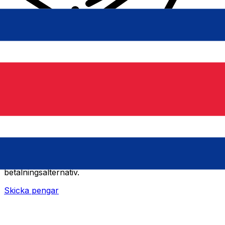
XE Internationella valutaöverföringar
Skicka pengar online snabbt, säkert och enkelt.
Spårning i realtid, notiser och flexibla leverans- och
betalningsalternativ.
Skicka pengar