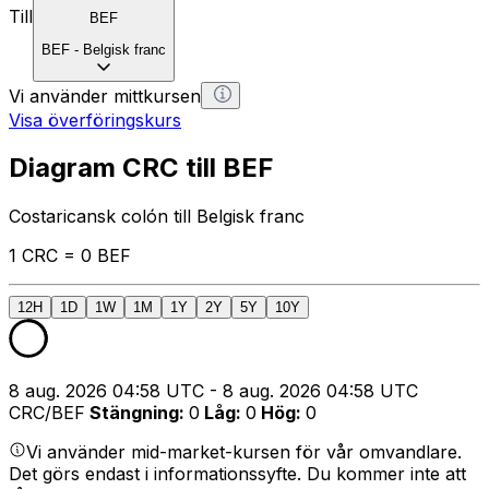
Till
BEF
BEF
-
Belgisk franc
Vi använder mittkursen
Visa överföringskurs
Diagram CRC till BEF
Costaricansk colón till Belgisk franc
1 CRC = 0 BEF
12H
1D
1W
1M
1Y
2Y
5Y
10Y
8 aug. 2026 04:58 UTC - 8 aug. 2026 04:58 UTC
CRC/BEF
Stängning
:
0
Låg
:
0
Hög
:
0
Vi använder mid-market-kursen för vår omvandlare.
Det görs endast i informationssyfte. Du kommer inte att