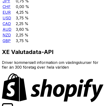
JPY
0,75 %
CHF
0,00 %
EUR
4,25 %
USD
3,75 %
CAD
2,25 %
AUD
3,60 %
NZD
2,25 %
GBP
3,75 %
XE Valutadata-API
Driver kommersiell information om växlingskurser för
fler än 300 företag över hela världen