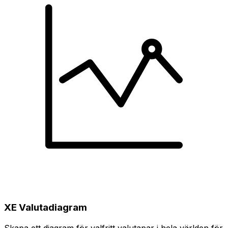
XE Valutadiagram
Skapa ett diagram för valfritt valutapar i hela världen för