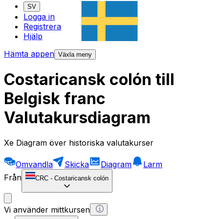
SV
Logga in
Registrera
Hjälp
Hämta appen
Växla meny
Costaricansk colón till
Belgisk franc
Valutakursdiagram
Xe Diagram över historiska valutakurser
Omvandla
Skicka
Diagram
Larm
Från
CRC
-
Costaricansk colón
Vi använder mittkursen