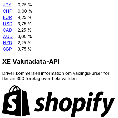
JPY
0,75 %
CHF
0,00 %
EUR
4,25 %
USD
3,75 %
CAD
2,25 %
AUD
3,60 %
NZD
2,25 %
GBP
3,75 %
XE Valutadata-API
Driver kommersiell information om växlingskurser för
fler än 300 företag över hela världen