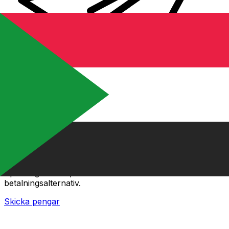
XE Internationella valutaöverföringar
Skicka pengar online snabbt, säkert och enkelt.
Spårning i realtid, notiser och flexibla leverans- och
betalningsalternativ.
Skicka pengar