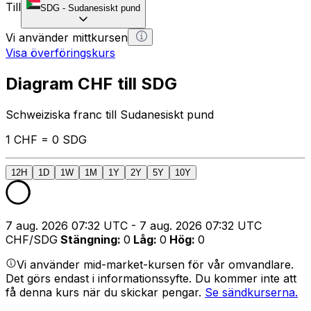
Till
SDG
-
Sudanesiskt pund
Vi använder mittkursen
Visa överföringskurs
Diagram CHF till SDG
Schweiziska franc till Sudanesiskt pund
1 CHF = 0 SDG
12H
1D
1W
1M
1Y
2Y
5Y
10Y
7 aug. 2026 07:32 UTC - 7 aug. 2026 07:32 UTC
CHF/SDG
Stängning
:
0
Låg
:
0
Hög
:
0
Vi använder mid-market-kursen för vår omvandlare.
Det görs endast i informationssyfte. Du kommer inte att
få denna kurs när du skickar pengar.
Se sändkurserna.