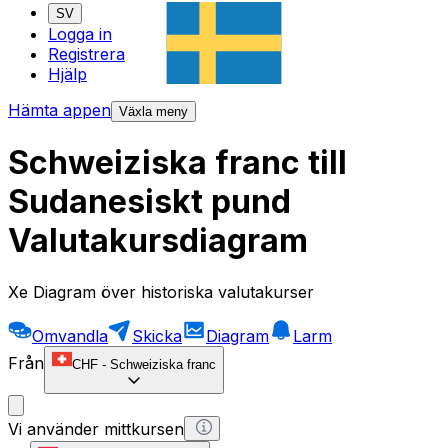
SV
Logga in
Registrera
Hjälp
Hämta appen
Växla meny
Schweiziska franc till
Sudanesiskt pund
Valutakursdiagram
Xe Diagram över historiska valutakurser
Omvandla
Skicka
Diagram
Larm
Från
CHF
-
Schweiziska franc
Vi använder mittkursen