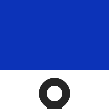
 görs endast i informationssyfte. Du kommer inte att få de
inationer
rsen för Brasiliansk real är kursen från BRL till USD. Valu