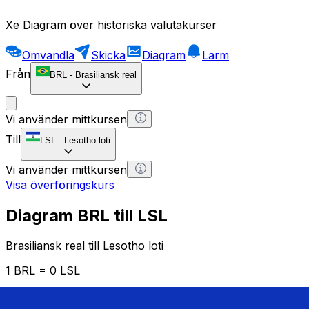
Xe Diagram över historiska valutakurser
Omvandla
Skicka
Diagram
Larm
Från
BRL
-
Brasiliansk real
Vi använder mittkursen
Till
LSL
-
Lesotho loti
Vi använder mittkursen
Visa överföringskurs
Diagram BRL till LSL
Brasiliansk real till Lesotho loti
1 BRL = 0 LSL
12H
1D
1W
1M
1Y
2Y
5Y
10Y