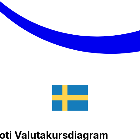
 loti Valutakursdiagram