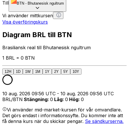
Till
BTN
-
Bhutanesisk ngultrum
Vi använder mittkursen
Visa överföringskurs
Diagram BRL till BTN
Brasiliansk real till Bhutanesisk ngultrum
1 BRL = 0 BTN
12H
1D
1W
1M
1Y
2Y
5Y
10Y
10 aug. 2026 09:56 UTC - 10 aug. 2026 09:56 UTC
BRL/BTN
Stängning
:
0
Låg
:
0
Hög
:
0
Vi använder mid-market-kursen för vår omvandlare.
Det görs endast i informationssyfte. Du kommer inte att
få denna kurs när du skickar pengar.
Se sändkurserna.