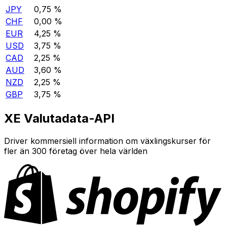
JPY
0,75 %
CHF
0,00 %
EUR
4,25 %
USD
3,75 %
CAD
2,25 %
AUD
3,60 %
NZD
2,25 %
GBP
3,75 %
XE Valutadata-API
Driver kommersiell information om växlingskurser för
fler än 300 företag över hela världen