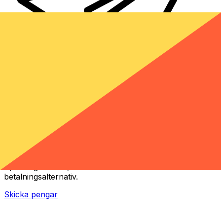
XE Internationella valutaöverföringar
Skicka pengar online snabbt, säkert och enkelt.
Spårning i realtid, notiser och flexibla leverans- och
betalningsalternativ.
Skicka pengar