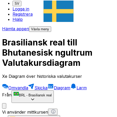
SV
Logga in
Registrera
Hjälp
Hämta appen
Växla meny
Brasiliansk real till
Bhutanesisk ngultrum
Valutakursdiagram
Xe Diagram över historiska valutakurser
Omvandla
Skicka
Diagram
Larm
Från
BRL
-
Brasiliansk real
Vi använder mittkursen