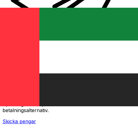
XE Internationella valutaöverföringar
Skicka pengar online snabbt, säkert och enkelt.
Spårning i realtid, notiser och flexibla leverans- och
betalningsalternativ.
Skicka pengar