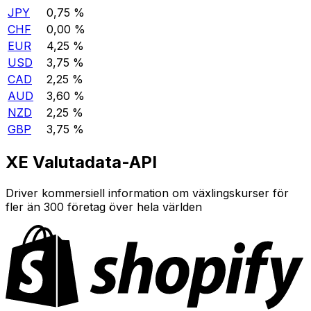
JPY
0,75 %
CHF
0,00 %
EUR
4,25 %
USD
3,75 %
CAD
2,25 %
AUD
3,60 %
NZD
2,25 %
GBP
3,75 %
XE Valutadata-API
Driver kommersiell information om växlingskurser för
fler än 300 företag över hela världen