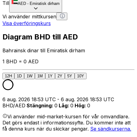
Till
AED
-
Emiratisk dirham
Vi använder mittkursen
Visa överföringskurs
Diagram BHD till AED
Bahrainsk dinar till Emiratisk dirham
1 BHD = 0 AED
12H
1D
1W
1M
1Y
2Y
5Y
10Y
6 aug. 2026 18:53 UTC - 6 aug. 2026 18:53 UTC
BHD/AED
Stängning
:
0
Låg
:
0
Hög
:
0
Vi använder mid-market-kursen för vår omvandlare.
Det görs endast i informationssyfte. Du kommer inte att
få denna kurs när du skickar pengar.
Se sändkurserna.