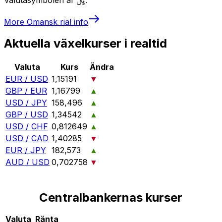
More
Omansk rial
info
Aktuella växelkurser i realtid
Valuta
Kurs
Ändra
EUR / USD
1,15191
▼
GBP / EUR
1,16799
▲
USD / JPY
158,496
▲
GBP / USD
1,34542
▲
USD / CHF
0,812649
▲
USD / CAD
1,40285
▼
EUR / JPY
182,573
▲
AUD / USD
0,702758
▼
Centralbankernas kurser
Valuta
Ränta