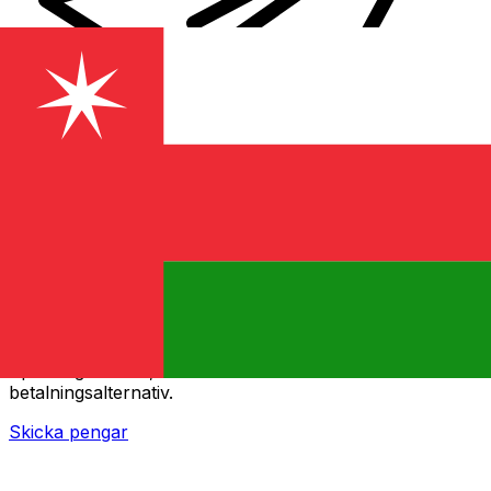
XE Internationella valutaöverföringar
Skicka pengar online snabbt, säkert och enkelt.
Spårning i realtid, notiser och flexibla leverans- och
betalningsalternativ.
Skicka pengar