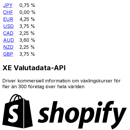
JPY
0,75 %
CHF
0,00 %
EUR
4,25 %
USD
3,75 %
CAD
2,25 %
AUD
3,60 %
NZD
2,25 %
GBP
3,75 %
XE Valutadata-API
Driver kommersiell information om växlingskurser för
fler än 300 företag över hela världen