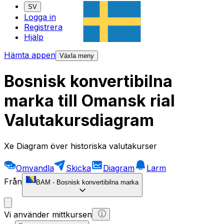
SV
Logga in
Registrera
Hjälp
Hämta appen
Växla meny
Bosnisk konvertibilna
marka till Omansk rial
Valutakursdiagram
Xe Diagram över historiska valutakurser
Omvandla
Skicka
Diagram
Larm
Från
BAM
-
Bosnisk konvertibilna marka
Vi använder mittkursen