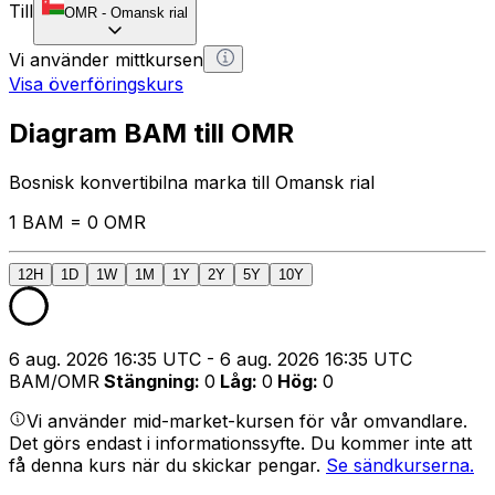
Till
OMR
-
Omansk rial
Vi använder mittkursen
Visa överföringskurs
Diagram BAM till OMR
Bosnisk konvertibilna marka till Omansk rial
1 BAM = 0 OMR
12H
1D
1W
1M
1Y
2Y
5Y
10Y
6 aug. 2026 16:35 UTC - 6 aug. 2026 16:35 UTC
BAM/OMR
Stängning
:
0
Låg
:
0
Hög
:
0
Vi använder mid-market-kursen för vår omvandlare.
Det görs endast i informationssyfte. Du kommer inte att
få denna kurs när du skickar pengar.
Se sändkurserna.