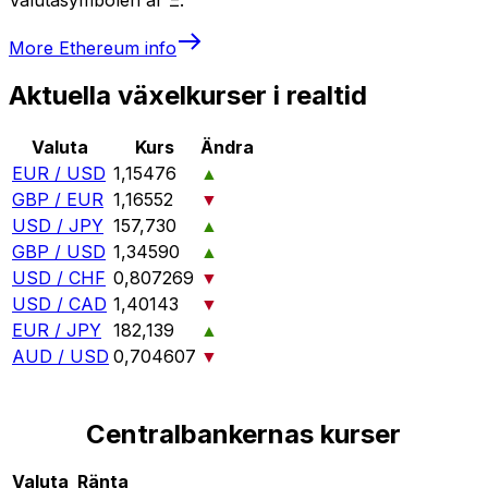
More
Ethereum
info
Aktuella växelkurser i realtid
Valuta
Kurs
Ändra
EUR / USD
1,15476
▲
GBP / EUR
1,16552
▼
USD / JPY
157,730
▲
GBP / USD
1,34590
▲
USD / CHF
0,807269
▼
USD / CAD
1,40143
▼
EUR / JPY
182,139
▲
AUD / USD
0,704607
▼
Centralbankernas kurser
Valuta
Ränta