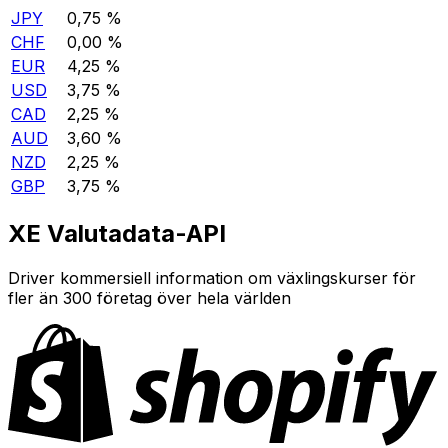
JPY
0,75 %
CHF
0,00 %
EUR
4,25 %
USD
3,75 %
CAD
2,25 %
AUD
3,60 %
NZD
2,25 %
GBP
3,75 %
XE Valutadata-API
Driver kommersiell information om växlingskurser för
fler än 300 företag över hela världen