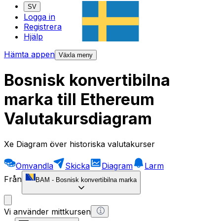
SV
Logga in
Registrera
Hjälp
Hämta appen
Växla meny
Bosnisk konvertibilna
marka till Ethereum
Valutakursdiagram
Xe Diagram över historiska valutakurser
Omvandla
Skicka
Diagram
Larm
Från
BAM
-
Bosnisk konvertibilna marka
Vi använder mittkursen