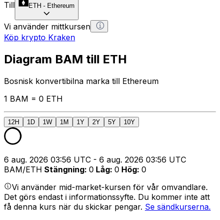
Till
ETH
-
Ethereum
Vi använder mittkursen
Köp krypto Kraken
Diagram BAM till ETH
Bosnisk konvertibilna marka till Ethereum
1 BAM = 0 ETH
12H
1D
1W
1M
1Y
2Y
5Y
10Y
6 aug. 2026 03:56 UTC - 6 aug. 2026 03:56 UTC
BAM/ETH
Stängning
:
0
Låg
:
0
Hög
:
0
Vi använder mid-market-kursen för vår omvandlare.
Det görs endast i informationssyfte. Du kommer inte att
få denna kurs när du skickar pengar.
Se sändkurserna.