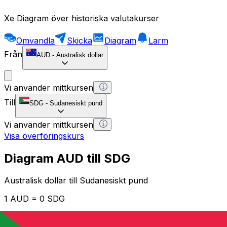
Xe Diagram över historiska valutakurser
Omvandla
Skicka
Diagram
Larm
Från
AUD
-
Australisk dollar
Vi använder mittkursen
Till
SDG
-
Sudanesiskt pund
Vi använder mittkursen
Visa överföringskurs
Diagram AUD till SDG
Australisk dollar till Sudanesiskt pund
1 AUD = 0 SDG
12H
1D
1W
1M
1Y
2Y
5Y
10Y