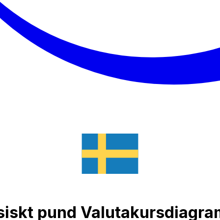
nesiskt pund Valutakursdiagr