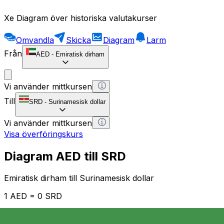
Xe Diagram över historiska valutakurser
Omvandla
Skicka
Diagram
Larm
Från
AED
-
Emiratisk dirham
Vi använder mittkursen
Till
SRD
-
Surinamesisk dollar
Vi använder mittkursen
Visa överföringskurs
Diagram AED till SRD
Emiratisk dirham till Surinamesisk dollar
1 AED = 0 SRD
12H
1D
1W
1M
1Y
2Y
5Y
10Y