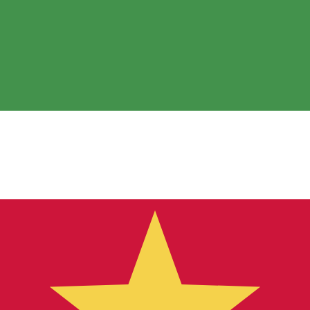
 görs endast i informationssyfte. Du kommer inte att få de
inationer
ursen för Emiratisk dirham är kursen från AED till USD. V