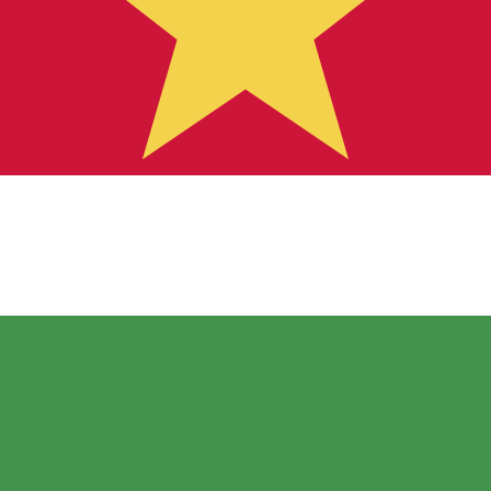
ursen för Surinamesisk dollar är kursen från SRD till USD.
Ce
Valuta
Ränta
JPY
0,75 %
CHF
0,00 %
EUR
4,25 %
USD
3,75 %
CAD
2,25 %
AUD
3,60 %
NZD
2,25 %
GBP
3,75 %