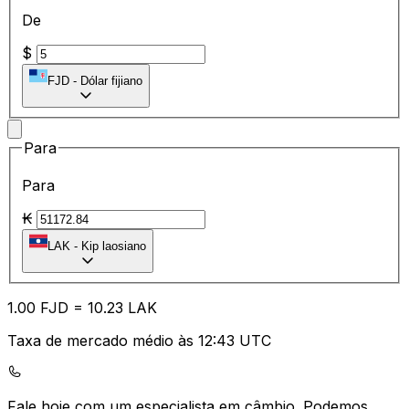
De
$
FJD
-
Dólar fijiano
Para
Para
₭
LAK
-
Kip laosiano
1.00
FJD
=
10.23
LAK
Taxa de mercado médio às 12:43 UTC
Fale hoje com um especialista em câmbio.
Podemos