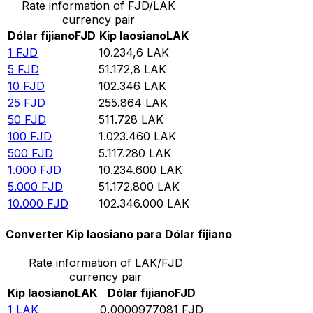
Rate information of FJD/LAK
currency pair
Dólar fijiano
FJD
Kip laosiano
LAK
1
FJD
10.234,6
LAK
5
FJD
51.172,8
LAK
10
FJD
102.346
LAK
25
FJD
255.864
LAK
50
FJD
511.728
LAK
100
FJD
1.023.460
LAK
500
FJD
5.117.280
LAK
1.000
FJD
10.234.600
LAK
5.000
FJD
51.172.800
LAK
10.000
FJD
102.346.000
LAK
Converter Kip laosiano para Dólar fijiano
Rate information of LAK/FJD
currency pair
Kip laosiano
LAK
Dólar fijiano
FJD
1
LAK
0,0000977081
FJD