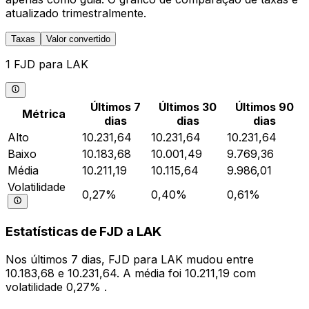
atualizado trimestralmente.
Taxas
Valor convertido
1 FJD para LAK
Últimos 7
Últimos 30
Últimos 90
Métrica
dias
dias
dias
Alto
10.231,64
10.231,64
10.231,64
Baixo
10.183,68
10.001,49
9.769,36
Média
10.211,19
10.115,64
9.986,01
Volatilidade
0,27%
0,40%
0,61%
Estatísticas de FJD a LAK
Nos últimos 7 dias, FJD para LAK mudou entre
10.183,68 e 10.231,64. A média foi 10.211,19 com
volatilidade 0,27% .