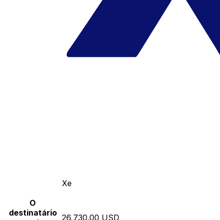
Xe
O
destinatário
26,730.00 USD