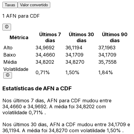
Taxas
Valor convertido
1 AFN para CDF
Últimos 7
Últimos 30
Últimos 90
Métrica
dias
dias
dias
Alto
34,9692
36,1194
37,1963
Baixo
34,4660
34,1709
34,1709
Média
34,8202
34,8270
35,7558
Volatilidade
0,71%
1,50%
1,84%
Estatísticas de AFN a CDF
Nos últimos 7 dias, AFN para CDF mudou entre
34,4660 e 34,9692. A média foi 34,8202 com
volatilidade 0,71% .
Nos últimos 30 dias, AFN a CDF mudou entre 34,1709 e
36,1194. A média foi 34,8270 com volatilidade 1,50% .