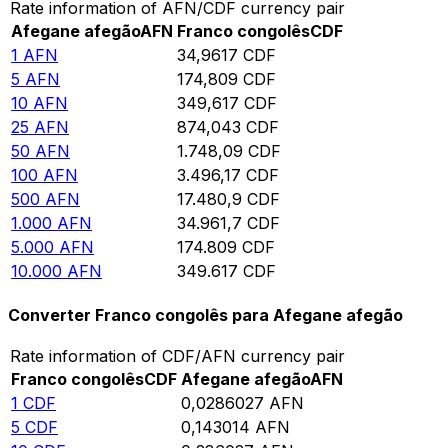
Rate information of AFN/CDF currency pair
Afegane afegão
AFN
Franco congolês
CDF
1
AFN
34,9617
CDF
5
AFN
174,809
CDF
10
AFN
349,617
CDF
25
AFN
874,043
CDF
50
AFN
1.748,09
CDF
100
AFN
3.496,17
CDF
500
AFN
17.480,9
CDF
1.000
AFN
34.961,7
CDF
5.000
AFN
174.809
CDF
10.000
AFN
349.617
CDF
Converter Franco congolês para Afegane afegão
Rate information of CDF/AFN currency pair
Franco congolês
CDF
Afegane afegão
AFN
1
CDF
0,0286027
AFN
5
CDF
0,143014
AFN