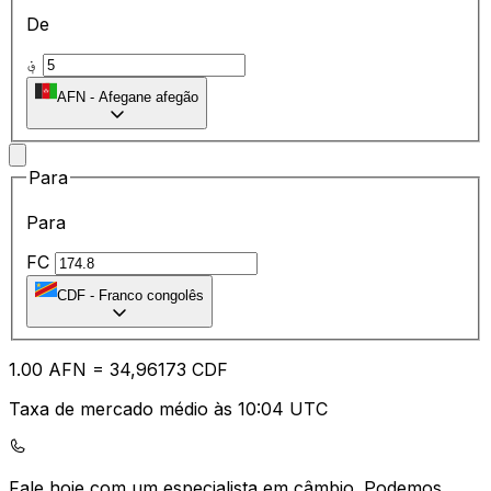
De
؋
AFN
-
Afegane afegão
Para
Para
FC
CDF
-
Franco congolês
1.00
AFN
=
34
,96173
CDF
Taxa de mercado médio às 10:04 UTC
Fale hoje com um especialista em câmbio.
Podemos