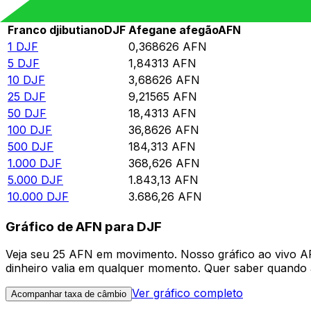
Rate information of DJF/AFN currency pair
Franco djibutiano
DJF
Afegane afegão
AFN
1
DJF
0,368626
AFN
5
DJF
1,84313
AFN
10
DJF
3,68626
AFN
25
DJF
9,21565
AFN
50
DJF
18,4313
AFN
100
DJF
36,8626
AFN
500
DJF
184,313
AFN
1.000
DJF
368,626
AFN
5.000
DJF
1.843,13
AFN
10.000
DJF
3.686,26
AFN
Gráfico de AFN para DJF
Veja seu 25 AFN em movimento. Nosso gráfico ao vivo 
dinheiro valia em qualquer momento. Quer saber quando a
Ver gráfico completo
Acompanhar taxa de câmbio