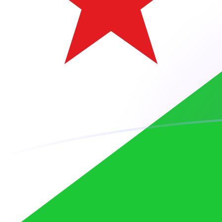
Taxas de câmbio de AFN para DJF ho
Converter Afegane afegão para Franco djibutiano
Rate information of AFN/DJF currency pair
Afegane afegão
AFN
Franco djibutiano
DJF
1
AFN
2,71278
DJF
5
AFN
13,5639
DJF
10
AFN
27,1278
DJF
25
AFN
67,8194
DJF
50
AFN
135,639
DJF
100
AFN
271,278
DJF
500
AFN
1.356,39
DJF
1.000
AFN
2.712,78
DJF
5.000
AFN
13.563,9
DJF
10.000
AFN
27.127,8
DJF
Converter Franco djibutiano para Afegane afegão