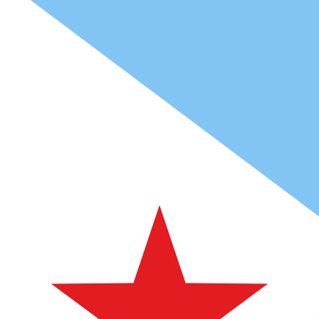
Fdj
DJF
-
Franco djibutiano
1.00
AFN
=
2,
712775
DJF
Taxa de mercado médio às 10:27 UTC
Fale hoje com um especialista em câmbio.
Podemos super
Agendar chamada
Usamos a taxa de mercado médio no nosso Conversor. Is
Você sabia que é possível enviar dinheiro para o exterio
Inscreva-se hoje