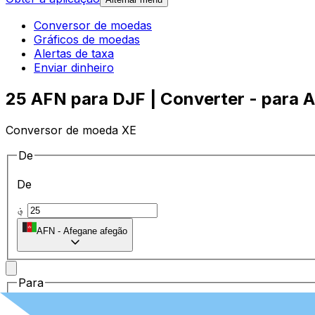
Conversor de moedas
Gráficos de moedas
Alertas de taxa
Enviar dinheiro
25 AFN para DJF | Converter - para 
Conversor de moeda XE
De
De
؋
AFN
-
Afegane afegão
Para
Para