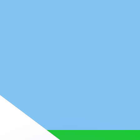
ar taxas concorrentes.
so é apenas para fins informativos. Você não pagará essa
r com a Xe?