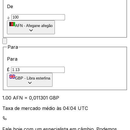
De
؋
AFN
-
Afegane afegão
Para
Para
£
GBP
-
Libra esterlina
1.00
AFN
=
0,
011301
GBP
Taxa de mercado médio às 04:04 UTC
Fale hoje com um especialista em câmbio.
Podemos