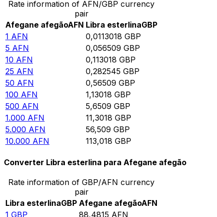
Rate information of AFN/GBP currency
pair
Afegane afegão
AFN
Libra esterlina
GBP
1
AFN
0,0113018
GBP
5
AFN
0,056509
GBP
10
AFN
0,113018
GBP
25
AFN
0,282545
GBP
50
AFN
0,56509
GBP
100
AFN
1,13018
GBP
500
AFN
5,6509
GBP
1.000
AFN
11,3018
GBP
5.000
AFN
56,509
GBP
10.000
AFN
113,018
GBP
Converter Libra esterlina para Afegane afegão
Rate information of GBP/AFN currency
pair
Libra esterlina
GBP
Afegane afegão
AFN
1
GBP
88,4815
AFN