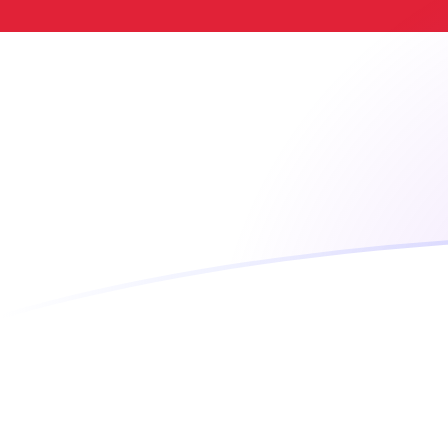
Taxas de câmbio de JPY para IDR hoj
Converter Iene japonês para Rupia indonésia
Rate information of JPY/IDR currency
pair
Iene japonês
JPY
Rupia indonésia
IDR
1
JPY
113,099
IDR
5
JPY
565,497
IDR
10
JPY
1.130,99
IDR
25
JPY
2.827,48
IDR
50
JPY
5.654,97
IDR
100
JPY
11.309,9
IDR
500
JPY
56.549,7
IDR
1.000
JPY
113.099
IDR
5.000
JPY
565.497
IDR
10.000
JPY
1.130.990
IDR
Converter Rupia indonésia para Iene japonês