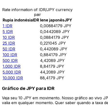
Rate information of IDR/JPY currency
pair
Rupia indonésia
IDR
Iene japonês
JPY
1
IDR
0,00884179
JPY
5
IDR
0,0442089
JPY
10
IDR
0,0884179
JPY
25
IDR
0,221045
JPY
50
IDR
0,442089
JPY
100
IDR
0,884179
JPY
500
IDR
4,42089
JPY
1.000
IDR
8,84179
JPY
5.000
IDR
44,2089
JPY
10.000
IDR
88,4179
JPY
Gráfico de JPY para IDR
Veja seu 10 JPY em movimento. Nosso gráfico ao vivo J
valia em qualquer momento. Quer saber quando a taxa de 