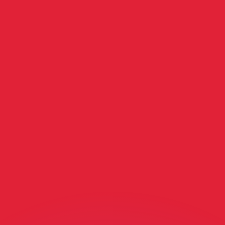
ar taxas concorrentes.
so é apenas para fins informativos. Você não pagará essa
r com a Xe?