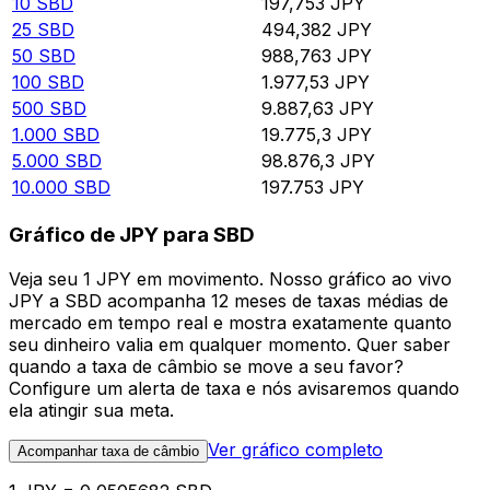
10
SBD
197,753
JPY
25
SBD
494,382
JPY
50
SBD
988,763
JPY
100
SBD
1.977,53
JPY
500
SBD
9.887,63
JPY
1.000
SBD
19.775,3
JPY
5.000
SBD
98.876,3
JPY
10.000
SBD
197.753
JPY
Gráfico de JPY para SBD
Veja seu 1 JPY em movimento. Nosso gráfico ao vivo
JPY a SBD acompanha 12 meses de taxas médias de
mercado em tempo real e mostra exatamente quanto
seu dinheiro valia em qualquer momento. Quer saber
quando a taxa de câmbio se move a seu favor?
Configure um alerta de taxa e nós avisaremos quando
ela atingir sua meta.
Ver gráfico completo
Acompanhar taxa de câmbio