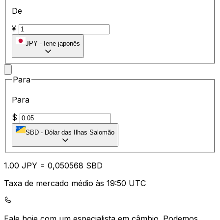
De
¥
JPY
-
Iene japonês
Para
Para
$
SBD
-
Dólar das Ilhas Salomão
1.00
JPY
=
0,
050568
SBD
Taxa de mercado médio às 19:50 UTC
Fale hoje com um especialista em câmbio.
Podemos