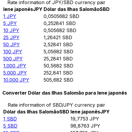
Rate information of JPY/SBD currency pair
Iene japonês
JPY
Dólar das Ilhas Salomão
SBD
1
JPY
0,0505682
SBD
5
JPY
0,252841
SBD
10
JPY
0,505682
SBD
25
JPY
1,26421
SBD
50
JPY
2,52841
SBD
100
JPY
5,05682
SBD
500
JPY
25,2841
SBD
1.000
JPY
50,5682
SBD
5.000
JPY
252,841
SBD
10.000
JPY
505,682
SBD
Converter Dólar das Ilhas Salomão para Iene japonês
Rate information of SBD/JPY currency pair
Dólar das Ilhas Salomão
SBD
Iene japonês
JPY
1
SBD
19,7753
JPY
5
SBD
98,8763
JPY