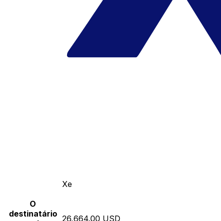
Xe
O
destinatário
26,664.00 USD