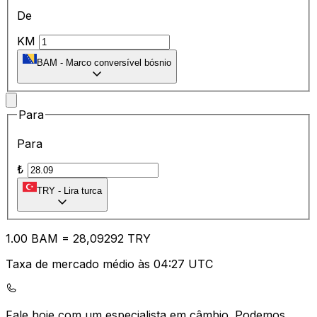
De
KM
BAM
-
Marco conversível bósnio
Para
Para
₺
TRY
-
Lira turca
1.00
BAM
=
28
,09292
TRY
Taxa de mercado médio às 04:27 UTC
Fale hoje com um especialista em câmbio.
Podemos