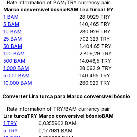
Rate information of BAM/TRY currency pair
Marco conversível bósnio
BAM
Lira turca
TRY
1
BAM
28,0929
TRY
5
BAM
140,465
TRY
10
BAM
280,929
TRY
25
BAM
702,323
TRY
50
BAM
1.404,65
TRY
100
BAM
2.809,29
TRY
500
BAM
14.046,5
TRY
1.000
BAM
28.092,9
TRY
5.000
BAM
140.465
TRY
10.000
BAM
280.929
TRY
Converter Lira turca para Marco conversível bósnio
Rate information of TRY/BAM currency pair
Lira turca
TRY
Marco conversível bósnio
BAM
1
TRY
0,0355962
BAM
5
TRY
0,177981
BAM