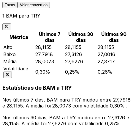
Taxas
Valor convertido
1 BAM para TRY
Últimos 7
Últimos 30
Últimos 90
Métrica
dias
dias
dias
Alto
28,1155
28,1155
28,1155
Baixo
27,7918
27,3126
27,0016
Média
28,0073
27,6276
27,3717
Volatilidade
0,30%
0,25%
0,26%
Estatísticas de BAM a TRY
Nos últimos 7 dias, BAM para TRY mudou entre 27,7918
e 28,1155. A média foi 28,0073 com volatilidade 0,30% .
Nos últimos 30 dias, BAM a TRY mudou entre 27,3126 e
28,1155. A média foi 27,6276 com volatilidade 0,25% .