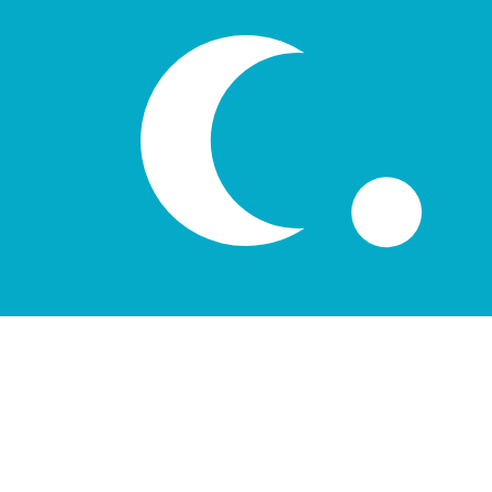
7 aug 2026, 09:38 UTC - 7 aug 2026, 09:38 UTC
CLP/UZS
Slotkoers
:
0
Laagste
:
0
Hoogste
:
0
Wij gebruiken de midmarket koers voor onze Converter. D
bekijken
Populaire Amerikaanse dollar (USD) v
Valuta-informatie
CLP
-
Chileense peso
Onze valutaranglijsten tonen aan dat de populairste Chi
is $.
More
Chileense peso
info