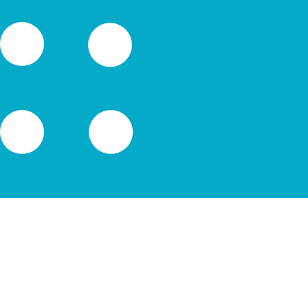
it is alleen ter informatie. U ontvangt deze koers niet bij
alutaparen
leense peso wisselkoers de koers van CLP naar USD is. De 