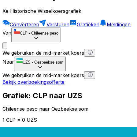
Xe Historische Wisselkoersgrafiek
Converteren
Versturen
Grafieken
Meldingen
Van
CLP
-
Chileense peso
We gebruiken de mid-market koers
Naar
UZS
-
Oezbeekse som
We gebruiken de mid-market koers
Bekijk overboekingsofferte
Grafiek: CLP naar UZS
Chileense peso naar Oezbeekse som
1 CLP = 0 UZS
12H
1D
1W
1M
1Y
2Y
5Y
10Y