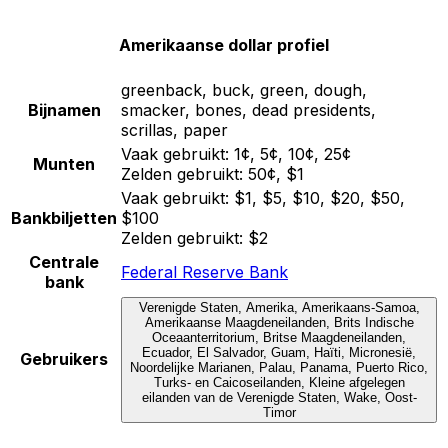
Amerikaanse dollar profiel
greenback, buck, green, dough,
Bijnamen
smacker, bones, dead presidents,
scrillas, paper
Vaak gebruikt:
1¢, 5¢, 10¢, 25¢
Munten
Zelden gebruikt:
50¢, $1
Vaak gebruikt:
$1, $5, $10, $20, $50,
Bankbiljetten
$100
Zelden gebruikt:
$2
Centrale
Federal Reserve Bank
bank
Verenigde Staten, Amerika, Amerikaans-Samoa,
Amerikaanse Maagdeneilanden, Brits Indische
Oceaanterritorium, Britse Maagdeneilanden,
Ecuador, El Salvador, Guam, Haïti, Micronesië,
Gebruikers
Noordelijke Marianen, Palau, Panama, Puerto Rico,
Turks- en Caicoseilanden, Kleine afgelegen
eilanden van de Verenigde Staten, Wake, Oost-
Timor