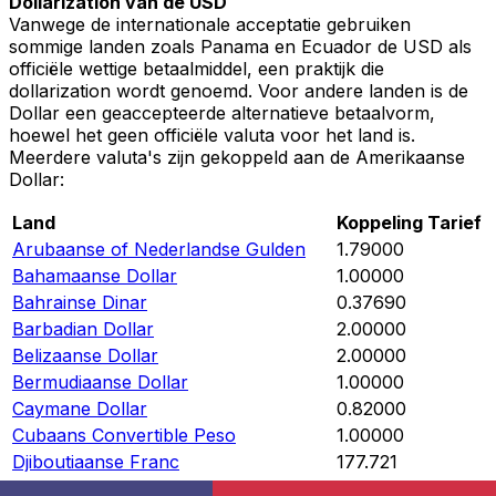
Dollarization van de USD
Vanwege de internationale acceptatie gebruiken
sommige landen zoals Panama en Ecuador de USD als
officiële wettige betaalmiddel, een praktijk die
dollarization wordt genoemd. Voor andere landen is de
Dollar een geaccepteerde alternatieve betaalvorm,
hoewel het geen officiële valuta voor het land is.
Meerdere valuta's zijn gekoppeld aan de Amerikaanse
Dollar:
Land
Koppeling Tarief
Arubaanse of Nederlandse Gulden
1.79000
Bahamaanse Dollar
1.00000
Bahrainse Dinar
0.37690
Barbadian Dollar
2.00000
Belizaanse Dollar
2.00000
Bermudiaanse Dollar
1.00000
Caymane Dollar
0.82000
Cubaans Convertible Peso
1.00000
Djiboutiaanse Franc
177.721
Nederlandse Gulden
1.79000