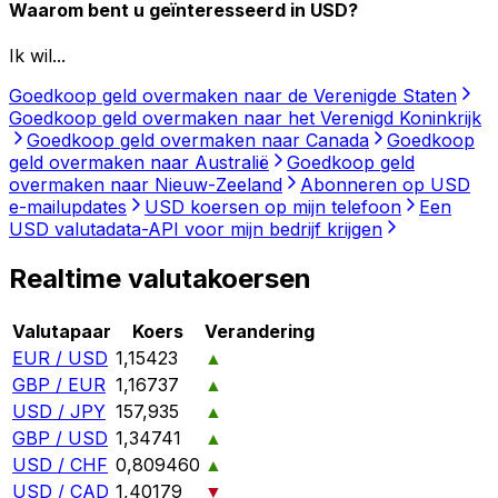
Waarom bent u geïnteresseerd in USD?
Ik wil...
Goedkoop geld overmaken naar de Verenigde Staten
Goedkoop geld overmaken naar het Verenigd Koninkrijk
Goedkoop geld overmaken naar Canada
Goedkoop
geld overmaken naar Australië
Goedkoop geld
overmaken naar Nieuw-Zeeland
Abonneren op USD
e-mailupdates
USD koersen op mijn telefoon
Een
USD valutadata-API voor mijn bedrijf krijgen
Realtime valutakoersen
Valutapaar
Koers
Verandering
EUR / USD
1,15423
▲
GBP / EUR
1,16737
▲
USD / JPY
157,935
▲
GBP / USD
1,34741
▲
USD / CHF
0,809460
▲
USD / CAD
1,40179
▼