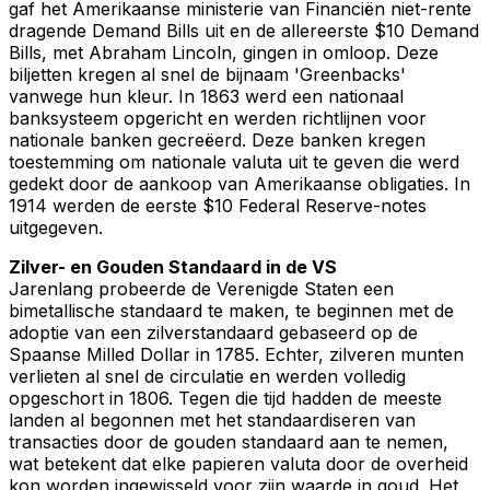
gaf het Amerikaanse ministerie van Financiën niet-rente
dragende Demand Bills uit en de allereerste $10 Demand
Bills, met Abraham Lincoln, gingen in omloop. Deze
biljetten kregen al snel de bijnaam 'Greenbacks'
vanwege hun kleur. In 1863 werd een nationaal
banksysteem opgericht en werden richtlijnen voor
nationale banken gecreëerd. Deze banken kregen
toestemming om nationale valuta uit te geven die werd
gedekt door de aankoop van Amerikaanse obligaties. In
1914 werden de eerste $10 Federal Reserve-notes
uitgegeven.
Zilver- en Gouden Standaard in de VS
Jarenlang probeerde de Verenigde Staten een
bimetallische standaard te maken, te beginnen met de
adoptie van een zilverstandaard gebaseerd op de
Spaanse Milled Dollar in 1785. Echter, zilveren munten
verlieten al snel de circulatie en werden volledig
opgeschort in 1806. Tegen die tijd hadden de meeste
landen al begonnen met het standaardiseren van
transacties door de gouden standaard aan te nemen,
wat betekent dat elke papieren valuta door de overheid
kon worden ingewisseld voor zijn waarde in goud. Het