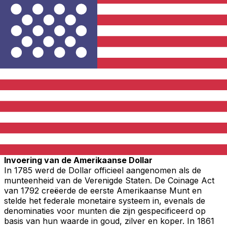
Oost-Caribische Dollar
2.70000
Eritrese Nakfa
15.0000
Hongkong Dollar
7.80000
Jordaanse Dinar
0.70900
Libanese Pond
1507.50
Omanese Rial
0.38450
Panamese Balboa
1.00000
Qatarese Riyal
3.64000
Saoedi-Arabische Riyal
3.75000
Verenigde Arabische Emiraten Dirham
3.67250
Venezolaanse Bolivar
6.30000
Invoering van de Amerikaanse Dollar
In 1785 werd de Dollar officieel aangenomen als de
munteenheid van de Verenigde Staten. De Coinage Act
van 1792 creëerde de eerste Amerikaanse Munt en
stelde het federale monetaire systeem in, evenals de
denominaties voor munten die zijn gespecificeerd op
basis van hun waarde in goud, zilver en koper. In 1861