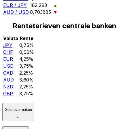
EUR / JPY
182,293
▲
AUD / USD
0,703885
▼
Rentetarieven centrale banken
Valuta
Rente
JPY
0,75%
CHF
0,00%
EUR
4,25%
USD
3,75%
CAD
2,25%
AUD
3,60%
NZD
2,25%
GBP
3,75%
Geld overmaken