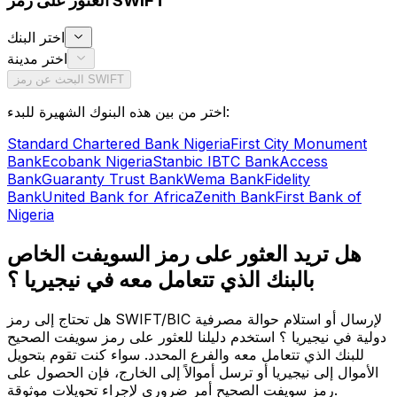
العثور على رمز SWIFT
اختر البنك
اختر مدينة
البحث عن رمز SWIFT
اختر من بين هذه البنوك الشهيرة للبدء:
Standard Chartered Bank Nigeria
First City Monument
Bank
Ecobank Nigeria
Stanbic IBTC Bank
Access
Bank
Guaranty Trust Bank
Wema Bank
Fidelity
Bank
United Bank for Africa
Zenith Bank
First Bank of
Nigeria
هل تريد العثور على رمز السويفت الخاص
بالبنك الذي تتعامل معه في نيجيريا ؟
هل تحتاج إلى رمز SWIFT/BIC لإرسال أو استلام حوالة مصرفية
دولية في نيجيريا ؟ استخدم دليلنا للعثور على رمز سويفت الصحيح
للبنك الذي تتعامل معه والفرع المحدد. سواء كنت تقوم بتحويل
الأموال إلى نيجيريا أو ترسل أموالاً إلى الخارج، فإن الحصول على
رمز سويفت الصحيح أمر ضروري لإجراء تحويلات موثوقة.