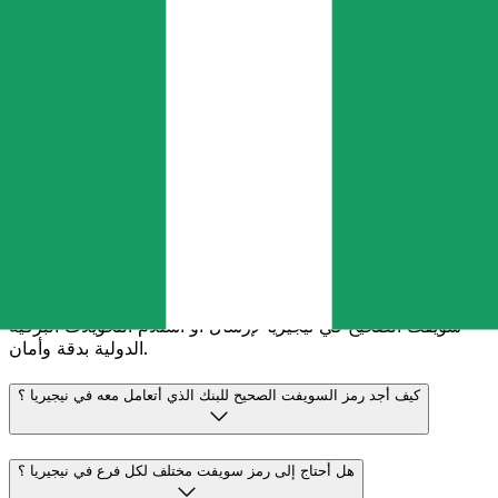
تحويلات أسرع
تكتمل
غالبية عمليات النقل في اليوم نفسه. نحن ندرك أن التوقيت
مهم عندما يتعلق الأمر بأموالك.
إرسال أسرع
الأسئلة الشائعة
ما هو رمز سويفت ولماذا أحتاجه في نيجيريا ؟
رمز سويفت - والمعروف أيضًا باسم رمز معرّف البنك (BIC) - هو
معيار دولي لتعريف البنوك والمؤسسات المالية. ستحتاج إلى رمز
سويفت الصحيح في نيجيريا لإرسال أو استلام التحويلات البرقية
الدولية بدقة وأمان.
كيف أجد رمز السويفت الصحيح للبنك الذي أتعامل معه في نيجيريا ؟
هل أحتاج إلى رمز سويفت مختلف لكل فرع في نيجيريا ؟