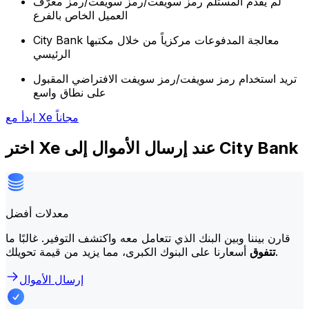
لم يقدم المستلم رمز سويفت/رمز سويفت/رمز معرّف
العميل الخاص بالفرع
City Bank معالجة المدفوعات مركزياً من خلال مكتبها
الرئيسي
تريد استخدام رمز سويفت/رمز سويفت الافتراضي المقبول
على نطاق واسع
ابدأ مع Xe مجاناً
اختر Xe عند إرسال الأموال إلى City Bank
معدلات أفضل
قارن بيننا وبين البنك الذي تتعامل معه واكتشف التوفير. غالبًا ما
أسعارنا على البنوك الكبرى، مما يزيد من قيمة تحويلك.
تتفوق
إرسال الأموال