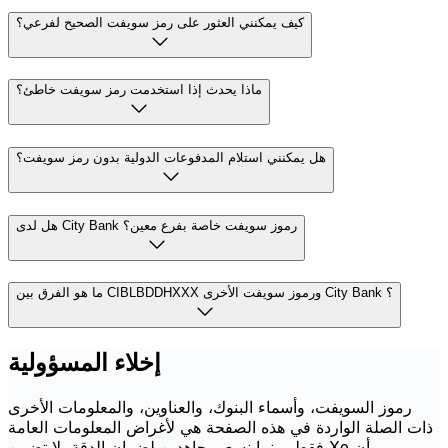
كيف يمكنني العثور على رمز سويفت الصحيح لفرعي؟
ماذا يحدث إذا استخدمت رمز سويفت خاطئ؟
هل يمكنني استلام المدفوعات الدولية بدون رمز سويفت؟
هل لدى City Bank رموز سويفت خاصة بفرع معين؟
ما هو الفرق بين CIBLBDDHXXX ورموز سويفت الأخرى City Bank ؟
إخلاء المسؤولية
رموز السويفت، وأسماء البنوك، والعناوين، والمعلومات الأخرى
ذات الصلة الواردة في هذه الصفحة هي لأغراض المعلومات العامة
فقط. بينما نسعى جاهدين لضمان الدقة، لا تضمن Xe أن