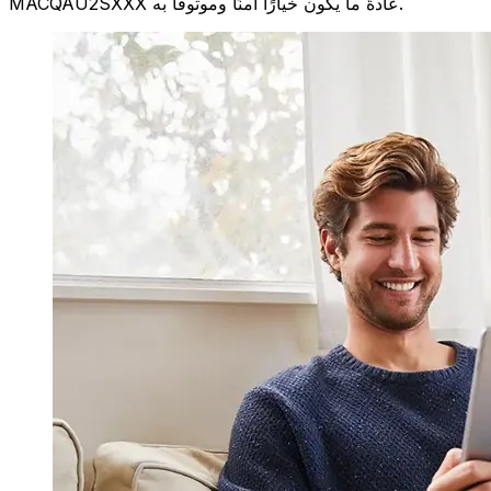
MACQAU2SXXX عادةً ما يكون خيارًا آمنًا وموثوقًا به.