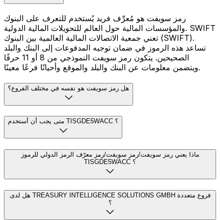
رمز سويفت هو مُعرِّف فريد يُستخدم للتعرف على البنوك
والمؤسسات المالية حول العالم للتحويلات المالية الدولية. SWIFT
تعني جمعية الاتصالات المالية العالمية بين البنوك (SWIFT).
تساعد هذه الرموز في ضمان توجيه المدفوعات إلى البنك والبلد
الصحيحين. يتكون رمز سويفت النموذجي من 8 أو 11 حرفًا
ويتضمن معلومات عن البنك والبلد والموقع وأحيانًا فرعًا معينًا.
هل رمز سويفت هو نفسه في مختلف الفروع؟
متى يجب أن أستخدم TISGDE5WACC ؟
ماذا يعني رمز سويفت/رمز سويفت/رمز معرّف الرمز الدولي للرموز
TISGDE5WACC ؟
هل لدى TREASURY INTELLIGENCE SOLUTIONS GMBH فروع متعددة
؟