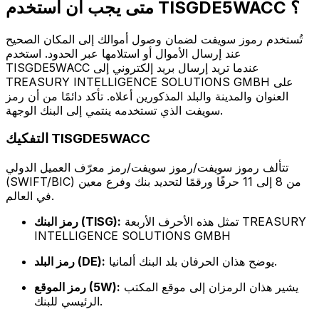
متى يجب أن أستخدم TISGDE5WACC ؟
تُستخدم رموز سويفت لضمان وصول أموالك إلى المكان الصحيح
عند إرسال الأموال أو استلامها عبر الحدود. استخدم
TISGDE5WACC عندما تريد إرسال بريد إلكتروني إلى
TREASURY INTELLIGENCE SOLUTIONS GMBH على
العنوان والمدينة والبلد المذكورين أعلاه. تأكد دائمًا من أن رمز
سويفت الذي تستخدمه ينتمي إلى البنك الوجهة.
التفكيك TISGDE5WACC
تتألف رموز سويفت/رموز سويفت/رمز معرّف العميل الدولي
(SWIFT/BIC) من 8 إلى 11 حرفًا ورقمًا لتحديد بنك وفرع معين
في العالم.
تمثل هذه الأحرف الأربعة TREASURY
رمز البنك (TISG):
INTELLIGENCE SOLUTIONS GMBH
يوضح هذان الحرفان بلد البنك ألمانيا.
رمز البلد (DE):
يشير هذان الرمزان إلى موقع المكتب
رمز الموقع (5W):
الرئيسي للبنك.